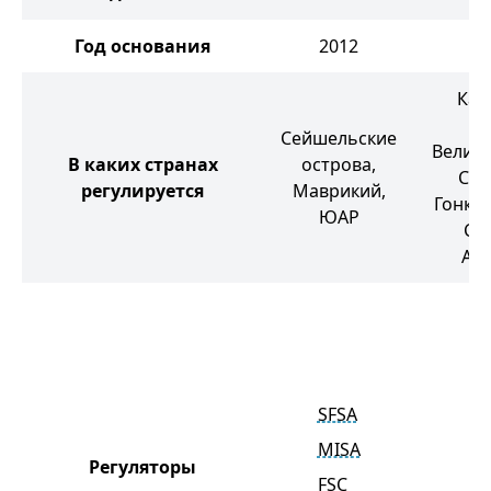
Год основания
2012
Кай
ос
Сейшельские
Велик
В каких странах
острова,
США
регулируется
Маврикий,
Гонкон
ЮАР
Си
Ав
SFSA
MISA
Регуляторы
FSC