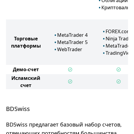
Облигации
Криптовалют
FOREX.com
MetaTrader 4
Торговые
Ninja Trader
MetaTrader 5
платформы
MetaTrader 
WebTrader
TradingView
Демо-счет
Исламский
счет
BDSwiss
BDSwiss предлагает базовый набор счетов,
отвечающих потребностям большинства