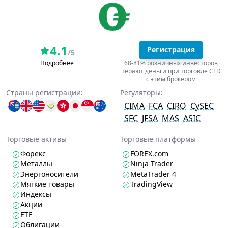
4.1
Регистрация
/5
Подробнее
68-81% розничных инвесторов
теряют деньги при торговле CFD
с этим брокером
Страны регистрации:
Регуляторы:
CIMA
FCA
CIRO
CySEC
SFC
JFSA
MAS
ASIC
Торговые активы
Торговые платформы
Форекс
FOREX.com
Металлы
Ninja Trader
Энергоносители
MetaTrader 4
Мягкие товары
TradingView
Индексы
Акции
ETF
Облигации