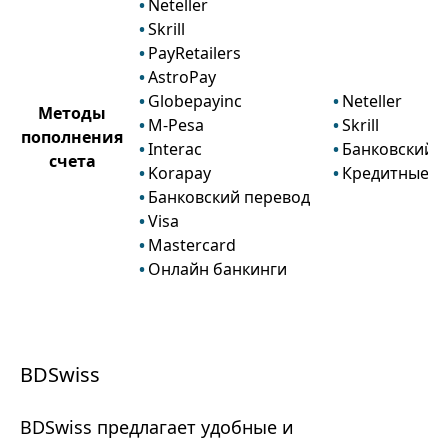
Neteller
Skrill
PayRetailers
AstroPay
Globepayinc
Neteller
Методы
M-Pesa
Skrill
пополнения
Interac
Банковский 
счета
Korapay
Кредитные и
Банковский перевод
Visa
Mastercard
Онлайн банкинги
BDSwiss
BDSwiss предлагает удобные и