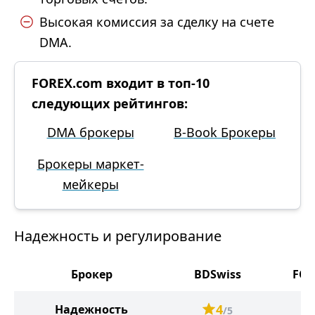
Высокая комиссия за сделку на счете
DMA.
FOREX.com входит в топ-10
следующих рейтингов:
DMA брокеры
B-Book Брокеры
Брокеры маркет-
мейкеры
Надежность и регулирование
Брокер
BDSwiss
FOR
4
Надежность
/5