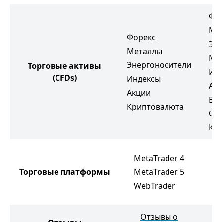
Фо
Ме
Форекс
Эн
Металлы
Мя
Энергоносители
Торговые активы
Ин
(CFDs)
Индексы
Ак
Акции
ETF
Криптовалюта
Об
Кр
F
MetaTrader 4
N
Торговые платформы
MetaTrader 5
M
WebTrader
T
Отзывы о