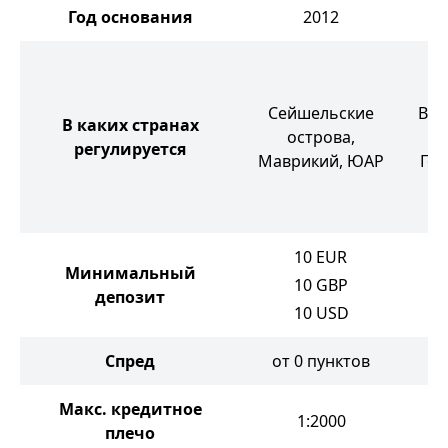
Год основания
2012
Сейшельские
Вел
В каких странах
острова,
регулируется
Маврикий, ЮАР
Гон
10
EUR
Минимальный
10
GBP
депозит
10
USD
Спред
от 0 пунктов
от
Макс. кредитное
1:2000
плечо