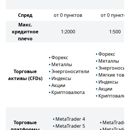
Спред
от 0 пунктов
от 0 пунктов
Макс.
кредитное
1:2000
1:500
плечо
Форекс
Форекс
Металлы
Металлы
Энергоносит
Торговые
Энергоносители
Мягкие това
активы
(CFDs)
Индексы
Индексы
Акции
Акции
Криптовалюта
Криптовалют
MetaTrader 4
Торговые
MetaTrader 
MetaTrader 5
платформы
MetaTrader 