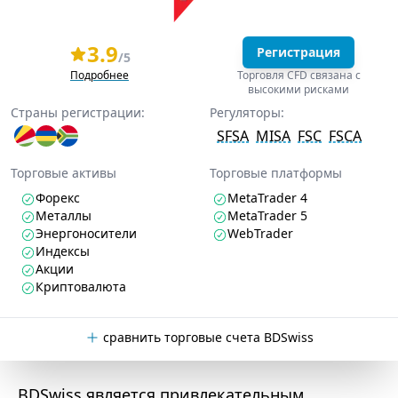
3.9
Регистрация
/5
Подробнее
Торговля CFD связана с
высокими рисками
Страны регистрации:
Регуляторы:
SFSA
MISA
FSC
FSCA
Торговые активы
Торговые платформы
Форекс
MetaTrader 4
Металлы
MetaTrader 5
Энергоносители
WebTrader
Индексы
Акции
Криптовалюта
сравнить торговые счета BDSwiss
BDSwiss является привлекательным