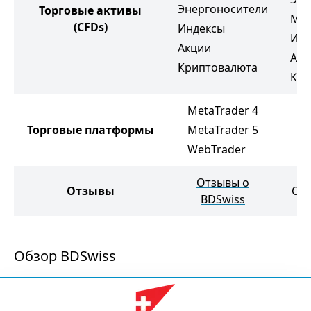
Энергоносители
Торговые активы
Мяг
(CFDs)
Индексы
Инд
Акции
Акц
Криптовалюта
Кри
MetaTrader 4
M
Торговые платформы
MetaTrader 5
M
WebTrader
Отзывы о
Отзывы
Отз
BDSwiss
Обзор BDSwiss