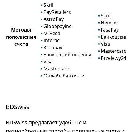
Skrill
PayRetailers
Skrill
AstroPay
Neteller
Globepayinc
Методы
FasaPay
M-Pesa
пополнения
Банковский 
Interac
счета
Visa
Korapay
Mastercard
Банковский перевод
Przelewy24
Visa
Mastercard
Онлайн банкинги
BDSwiss
BDSwiss предлагает удобные и
разнообразные способы пополнения счета и