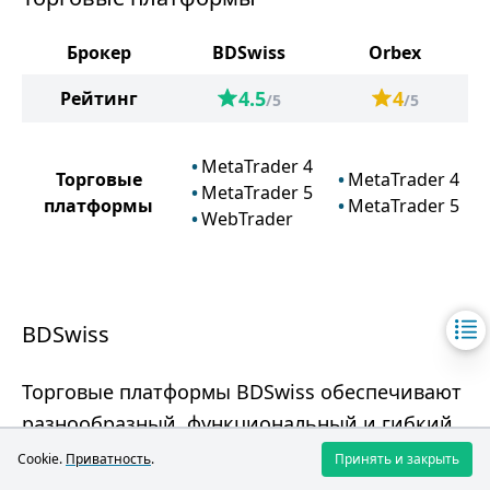
Брокер
BDSwiss
Orbex
4.5
4
Рейтинг
/5
/5
MetaTrader 4
Торговые
MetaTrader 4
MetaTrader 5
платформы
MetaTrader 5
WebTrader
BDSwiss
Торговые платформы BDSwiss обеспечивают
разнообразный, функциональный и гибкий
опыт торговли.
Cookie.
Приватность
.
Принять и закрыть