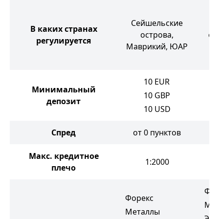
Сейшельские
С
В каких странах
острова,
ос
регулируется
Маврикий, ЮАР
10
EUR
Минимальный
10
GBP
депозит
10
USD
Спред
от 0 пунктов
о
Макс. кредитное
1:2000
плечо
Фор
Форекс
Ме
Металлы
Эне