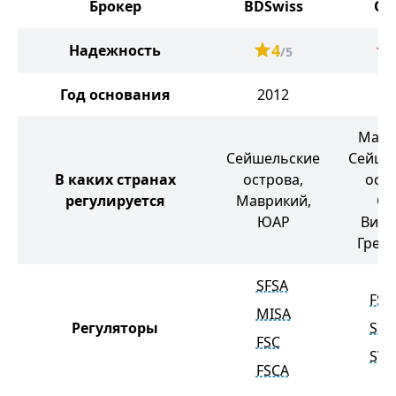
Брокер
BDSwiss
Or
4
Надежность
/5
Год основания
2012
20
Мавр
Сейшельские
Сейше
В каких странах
острова,
остр
регулируется
Маврикий,
Се
ЮАР
Винс
Грен
SFSA
FSC
MISA
Регуляторы
SFS
FSC
SVG
FSCA