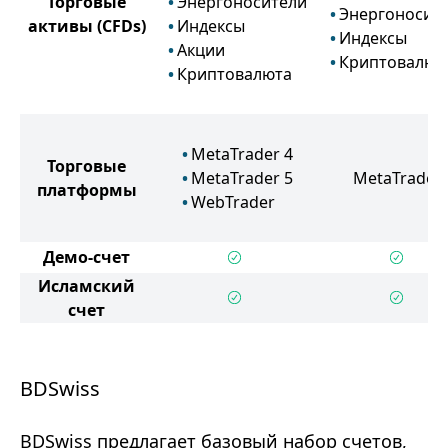
Торговые
Энергоносители
Энергоносит
активы
(CFDs)
Индексы
Индексы
Акции
Криптовалют
Криптовалюта
MetaTrader 4
Торговые
MetaTrader 5
MetaTrader 
платформы
WebTrader
Демо-счет
Исламский
счет
BDSwiss
BDSwiss предлагает базовый набор счетов,