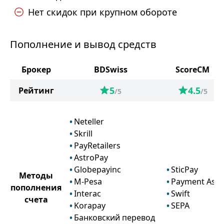
Нет скидок при крупном обороте
Пополнение и вывод средств
Брокер
BDSwiss
ScoreCM
5
4.5
Рейтинг
/5
/5
Neteller
Skrill
PayRetailers
AstroPay
Globepayinc
SticPay
Методы
M-Pesa
Payment Asia
пополнения
Interac
Swift
счета
Korapay
SEPA
Банковский перевод