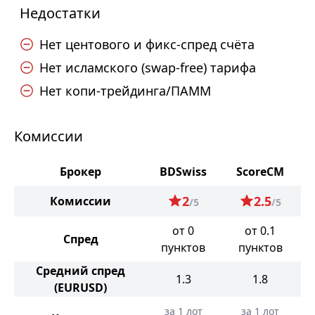
Недостатки
Нет центового и фикс-спред счёта
Нет исламского (swap-free) тарифа
Нет копи-трейдинга/ПАММ
Комиссии
Брокер
BDSwiss
ScoreCM
2
2.5
Комиссии
/5
/5
от 0
от 0.1
Спред
пунктов
пунктов
Средний спред
1.3
1.8
(EURUSD)
за 1 лот
за 1 лот