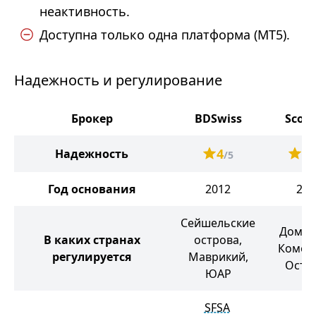
неактивность.
Доступна только одна платформа (MT5).
Надежность и регулирование
Брокер
BDSwiss
Scor
4
3.
Надежность
/5
Год основания
2012
202
Сейшельские
Домин
В каких странах
острова,
Комор
регулируется
Маврикий,
Остр
ЮАР
SFSA