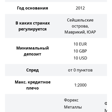
Год основания
2012
Сейшельские
В каких странах
острова,
регулируется
Маврикий, ЮАР
10
EUR
Минимальный
10
GBP
депозит
10
USD
Спред
от 0 пунктов
от
Макс. кредитное
1:2000
плечо
Форекс
Фор
Металлы
Ме