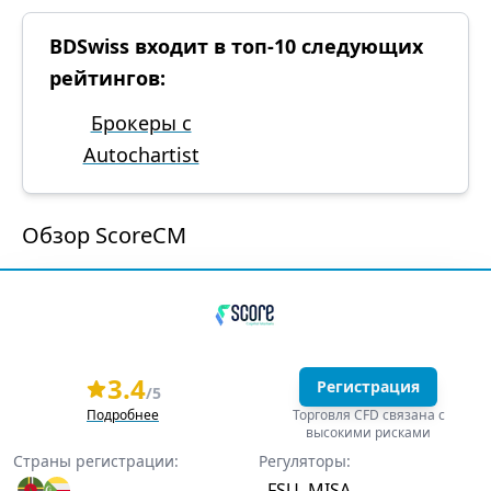
BDSwiss входит в топ-10 следующих
рейтингов:
Брокеры с
Autochartist
Обзор ScoreCM
3.4
Регистрация
/5
Подробнее
Торговля CFD связана с
высокими рисками
Страны регистрации:
Регуляторы:
FSU
MISA