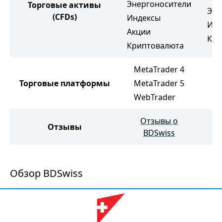
Энергоносители
Торговые активы
Эне
(CFDs)
Индексы
Инд
Акции
Кри
Криптовалюта
MetaTrader 4
Торговые платформы
MetaTrader 5
M
WebTrader
Отзывы о
Отзывы
BDSwiss
Обзор BDSwiss