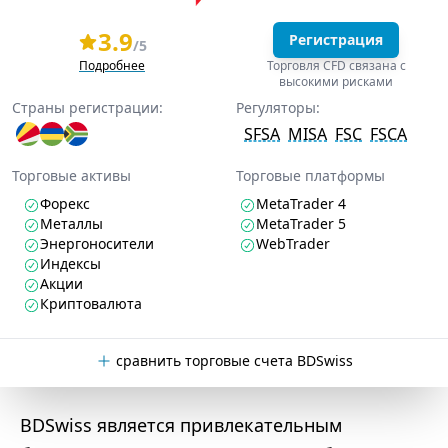
3.9
Регистрация
/5
Подробнее
Торговля CFD связана с
высокими рисками
Страны регистрации:
Регуляторы:
SFSA
MISA
FSC
FSCA
Торговые активы
Торговые платформы
Форекс
MetaTrader 4
Металлы
MetaTrader 5
Энергоносители
WebTrader
Индексы
Акции
Криптовалюта
сравнить торговые счета BDSwiss
BDSwiss является привлекательным