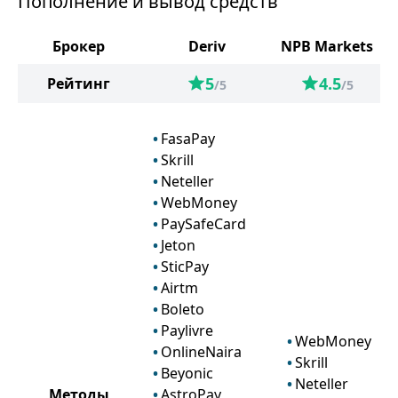
Пополнение и вывод средств
Брокер
Deriv
NPB Markets
5
4.5
Рейтинг
/5
/5
FasaPay
Skrill
Neteller
WebMoney
PaySafeCard
Jeton
SticPay
Airtm
Boleto
Paylivre
WebMoney
OnlineNaira
Skrill
Beyonic
Neteller
Методы
AstroPay