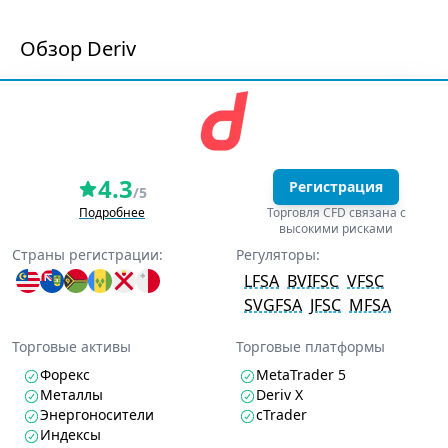
Обзор Deriv
4.3
Регистрация
/5
Подробнее
Торговля CFD связана с
высокими рисками
Страны регистрации:
Регуляторы:
LFSA
BVIFSC
VFSC
SVGFSA
JFSC
MFSA
Торговые активы
Торговые платформы
Форекс
MetaTrader 5
Металлы
Deriv X
Энергоносители
cTrader
Индексы