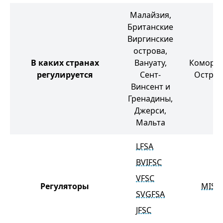
Малайзия,
Британские
Виргинские
острова,
В каких странах
Вануату,
Коморск
регулируется
Сент-
Остров
Винсент и
Гренадины,
Джерси,
Мальта
LFSA
BVIFSC
VFSC
Регуляторы
MISA
SVGFSA
JFSC