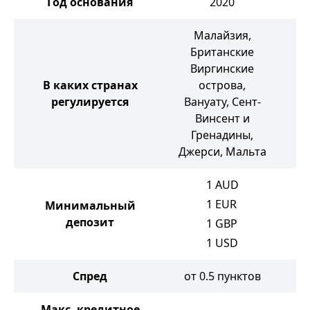
Год основания
2020
Малайзия,
Британские
Виргинские
В каких странах
острова,
регулируется
Вануату, Сент-
Винсент и
Гренадины,
Джерси, Мальта
1
AUD
1
EUR
Минимальный
депозит
1
GBP
1
USD
Спред
от 0.5 пунктов
от
Макс. кредитное