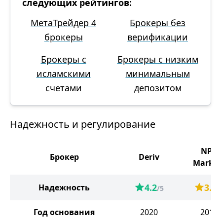
следующих рейтингов:
МетаТрейдер 4
Брокеры без
брокеры
верификации
Брокеры с
Брокеры с низким
исламскими
минимальным
счетами
депозитом
Надежность и регулирование
NPB
Брокер
Deriv
Market
4.2
3.2
Надежность
/5
/
Год основания
2020
2016