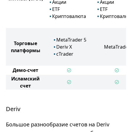
Акции
Акции
ETF
ETF
Криптовалюта
Криптовалют
MetaTrader 5
Торговые
Deriv X
MetaTrader 
платформы
cTrader
Демо-счет
Исламский
счет
Deriv
Большое разнообразие счетов на Deriv