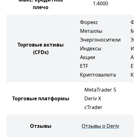
1:4000
плечо
Форекс
Фор
Металлы
Ме
Энергоносители
Эне
Торговые активы
Индексы
Инд
(CFDs)
Акции
Акц
ETF
ETF
Криптовалюта
Кри
MetaTrader 5
Торговые платформы
Deriv X
M
cTrader
От
Отзывы
Отзывы о Deriv