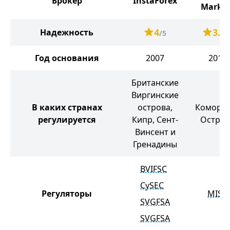
Брокер
InstaForex
Market
4
3.2
Надежность
/5
/
Год основания
2007
2016
Британские
Виргинские
В каких странах
острова,
Коморск
регулируется
Кипр, Сент-
Остров
Винсент и
Гренадины
BVIFSC
CySEC
Регуляторы
MISA
SVGFSA
SVGFSA