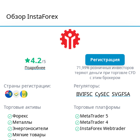
Обзор InstaForex
4.2
Регистрация
/5
Подробнее
71,99% розничных инвесторов
теряют деньги при торговле CFD
с этим брокером
Страны регистрации:
Регуляторы:
BVIFSC
CySEC
SVGFSA
Торговые активы
Торговые платформы
Форекс
MetaTrader 5
Металлы
MetaTrader 4
Энергоносители
InstaForex Webtrader
Мягкие товары