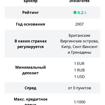
Брокер
InstaForex
4.2
Рейтинг
/5
Год основания
2007
Британские
В каких странах
Виргинские острова,
регулируется
Кипр, Сент-Винсент
и Гренадины
1
EUR
Минимальный
1
RUB
депозит
1
USD
Спред
от 0 пунктов
Макс. кредитное
1:1000
плечо