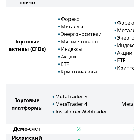
плечо
Форекс
Форекс
Металлы
Металлы
Энергоносители
Энергон
Торговые
Мягкие товары
Индексы
активы
(CFDs)
Индексы
Акции
Акции
ETF
ETF
Криптов
Криптовалюта
MetaTrader 5
Торговые
MetaTrader 4
MetaTr
платформы
InstaForex Webtrader
Демо-счет
Исламский