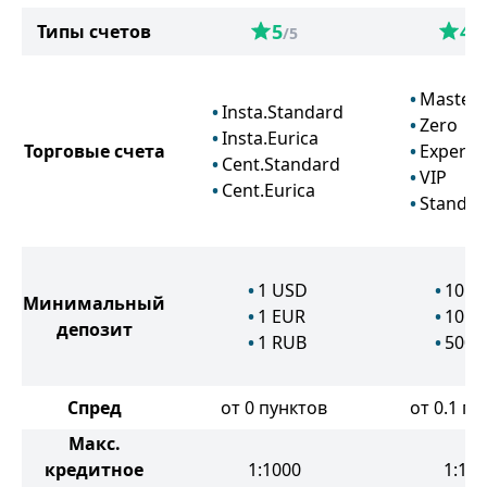
5
4.5
Типы счетов
/5
Master
Insta.Standard
Zero
Insta.Eurica
Торговые счета
Expert
Cent.Standard
VIP
Cent.Eurica
Standar
1
USD
10
U
Минимальный
1
EUR
10
E
депозит
1
RUB
500
Спред
от 0 пунктов
от 0.1 пу
Макс.
кредитное
1:1000
1:10