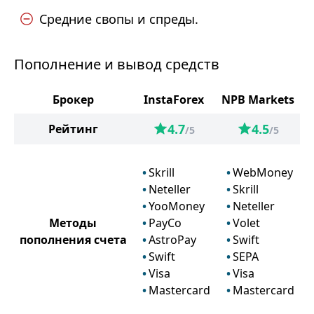
Средние свопы и спреды.
Пополнение и вывод средств
Брокер
InstaForex
NPB Markets
4.7
4.5
Рейтинг
/5
/5
Skrill
WebMoney
Neteller
Skrill
YooMoney
Neteller
Методы
PayCo
Volet
пополнения счета
AstroPay
Swift
Swift
SEPA
Visa
Visa
Mastercard
Mastercard