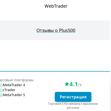
WebTrader
Отзывы о Plus500
орговые платформы
4.1
MetaTrader 4
/5
cTrader
MetaTrader 5
Регистрация
Торговля CFD связана с высокими
рисками