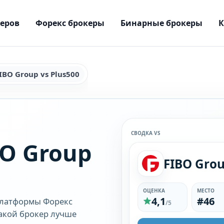
керов
Форекс брокеры
Бинарные брокеры
IBO Group vs Plus500
СВОДКА VS
O Group
FIBO Gro
ОЦЕНКА
МЕСТО
4,1
#46
платформы Форекс
/5
какой брокер лучше