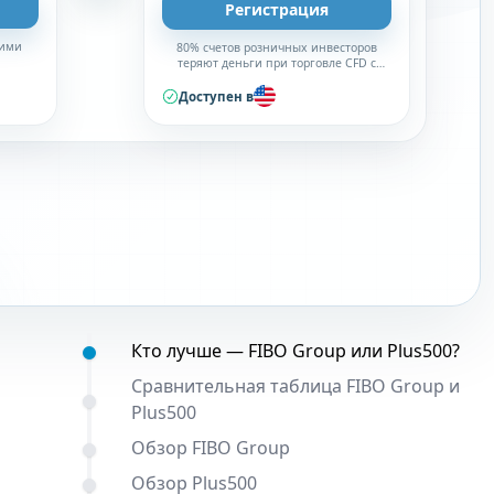
Регистрация
кими
80% счетов розничных инвесторов
теряют деньги при торговле CFD с
этим провайдером. Вам следует
подумать, можете ли вы позволить
Доступен в
себе принять высокий риск потери
своих денег.
Содержание:
Кто лучше — FIBO Group или Plus500?
Сравнительная таблица FIBO Group и
Plus500
Обзор FIBO Group
Обзор Plus500