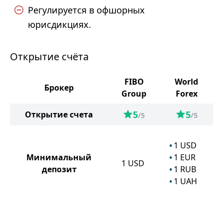
Регулируется в офшорных
юрисдикциях.
Открытие счёта
FIBO
World
Брокер
Group
Forex
5
5
Открытие счета
/5
/5
1
USD
Минимальный
1
EUR
1
USD
депозит
1
RUB
1
UAH