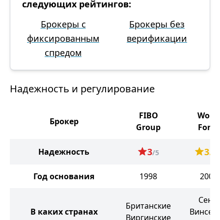
следующих рейтингов:
Брокеры с
Брокеры без
фиксированным
верификации
спредом
Надежность и регулирование
FIBO
Worl
Брокер
Group
Forex
3
3.6
Надежность
/5
/
Год основания
1998
2007
Сент-
Британские
В каких странах
Винсент
Виргинские