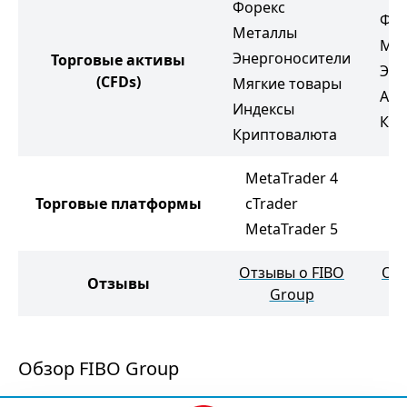
Форекс
Фор
Металлы
Ме
Энергоносители
Торговые активы
Эне
(CFDs)
Мягкие товары
Акц
Индексы
Кри
Криптовалюта
MetaTrader 4
M
Торговые платформы
cTrader
M
MetaTrader 5
W
Отзывы о FIBO
Отз
Отзывы
Group
Обзор FIBO Group