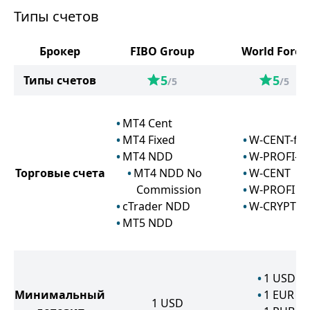
Типы счетов
Брокер
FIBO Group
World Forex
5
5
Типы счетов
/5
/5
MT4 Cent
MT4 Fixed
W-CENT-fix
MT4 NDD
W-PROFI-fi
Торговые счета
MT4 NDD No
W-CENT
Commission
W-PROFI
cTrader NDD
W-CRYPTO
MT5 NDD
1
USD
Минимальный
1
EUR
1
USD