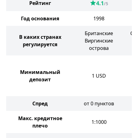
4.1
Рейтинг
/5
Год основания
1998
Британские
Се
В каких странах
Виргинские
Г
регулируется
острова
Минимальный
1
USD
депозит
Спред
от 0 пунктов
о
Макс. кредитное
1:1000
плечо