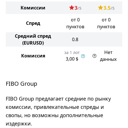
3
3.5
Комиссии
/5
/5
от 0
от 0
Спред
пунктов
пунктов
Средний спред
0.8
(EURUSD)
Нет
за 1 лот
Комиссия
3,00 $
данных
FIBO Group
FIBO Group предлагает средние по рынку
комиссии, привлекательные спреды и
свопы, но возможны дополнительные
издержки.