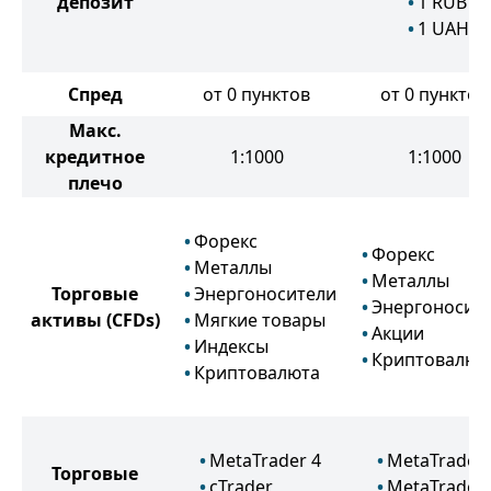
депозит
1
RUB
1
UAH
Спред
от 0 пунктов
от 0 пунктов
Макс.
кредитное
1:1000
1:1000
плечо
Форекс
Форекс
Металлы
Металлы
Торговые
Энергоносители
Энергоносит
активы
(CFDs)
Мягкие товары
Акции
Индексы
Криптовалют
Криптовалюта
MetaTrader 4
MetaTrader 
Торговые
cTrader
MetaTrader 