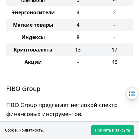
Металлы
5
4
Энергоносители
4
2
Мягкие товары
4
-
Индексы
8
-
Криптовалюта
13
17
Акции
-
46
FIBO Group
FIBO Group предлагает неплохой спектр
финансовых инструментов.
Cookie.
Приватность
.
Принять и закрыть
Преимущества