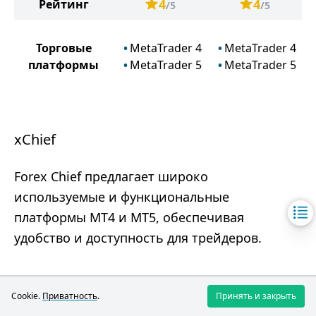
4
4
Рейтинг
/5
/5
Торговые
MetaTrader 4
MetaTrader 4
платформы
MetaTrader 5
MetaTrader 5
xChief
Forex Chief предлагает широко
используемые и функциональные
платформы MT4 и MT5, обеспечивая
удобство и доступность для трейдеров.
Преимущества
Cookie.
Приватность
.
Принять и закрыть
Использование популярных и