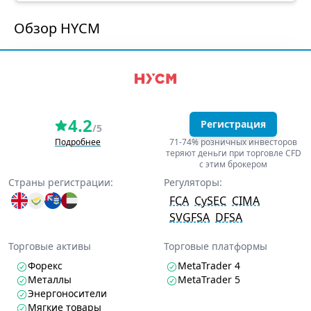
Обзор HYCM
4.2
Регистрация
/5
Подробнее
71-74% розничных инвесторов
теряют деньги при торговле CFD
с этим брокером
Страны регистрации:
Регуляторы:
FCA
CySEC
CIMA
SVGFSA
DFSA
Торговые активы
Торговые платформы
Форекс
MetaTrader 4
Металлы
MetaTrader 5
Энергоносители
Мягкие товары