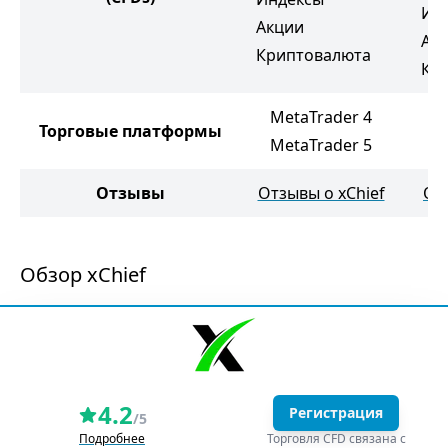
Ин
Акции
Ак
Криптовалюта
Кр
MetaTrader 4
M
Торговые платформы
MetaTrader 5
M
Отзывы
Отзывы о xChief
От
Обзор xChief
4.2
Регистрация
/5
Подробнее
Торговля CFD связана с