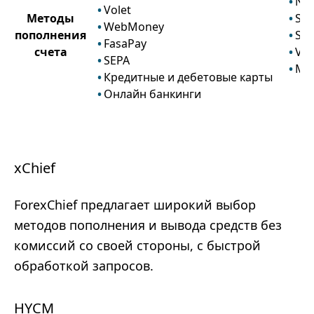
Net
Volet
Методы
Skri
WebMoney
пополнения
Swi
FasaPay
счета
Vis
SEPA
Mas
Кредитные и дебетовые карты
Онлайн банкинги
xChief
ForexChief предлагает широкий выбор
методов пополнения и вывода средств без
комиссий со своей стороны, с быстрой
обработкой запросов.
HYCM