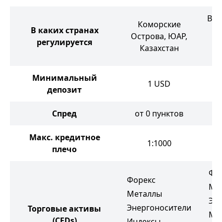
Вел
Коморские
В каких странах
Острова, ЮАР,
регулируется
Казахстан
о
Минимальный
1
USD
депозит
Спред
от 0 пунктов
от
Макс. кредитное
1:1000
плечо
Фо
Форекс
Ме
Металлы
Эн
Энергоносители
Торговые активы
Мя
(CFDs)
Индексы