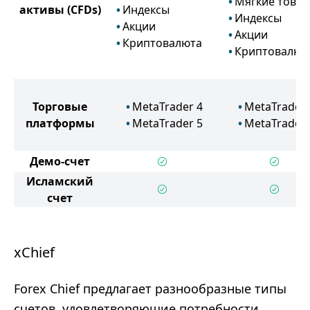
Мягкие това
активы
(CFDs)
Индексы
Индексы
Акции
Акции
Криптовалюта
Криптовалют
Торговые
MetaTrader 4
MetaTrader 
платформы
MetaTrader 5
MetaTrader 
Демо-счет
Исламский
счет
xChief
Forex Chief предлагает разнообразные типы
счетов, удовлетворяющие потребности