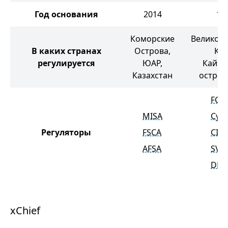
Год основания
2014
19
Коморские
Великобр
В каких странах
Острова,
Кип
регулируется
ЮАР,
Кайм
Казахстан
остров
FCA
MISA
CyS
Регуляторы
FSCA
CIM
AFSA
SVG
DFS
xChief