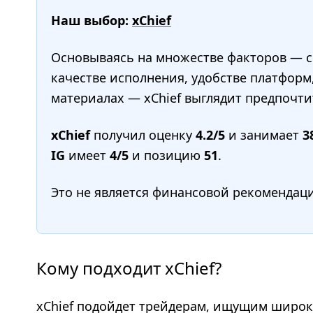
Наш выбор:
xChief
Основываясь на множестве факторов — сп
качестве исполнения, удобстве платформ
материалах — xChief выглядит предпочтит
xChief
получил оценку
4.2/5
и занимает
3
IG
имеет
4/5
и позицию
51
.
Это не является финансовой рекомендац
Кому подходит xChief?
xChief подойдет трейдерам, ищущим широк