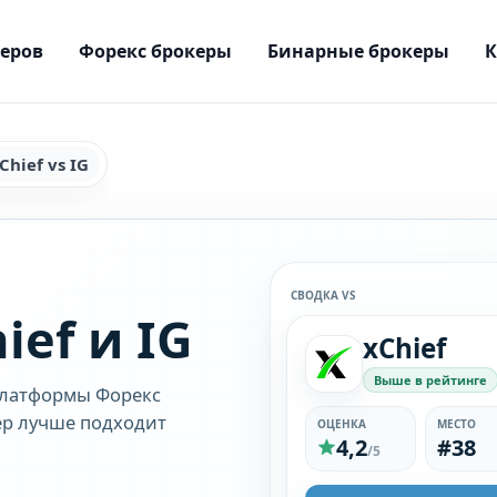
керов
Форекс брокеры
Бинарные брокеры
Chief vs IG
СВОДКА VS
ief и IG
xChief
Выше в рейтинге
платформы Форекс
кер лучше подходит
ОЦЕНКА
МЕСТО
4,2
#38
/5