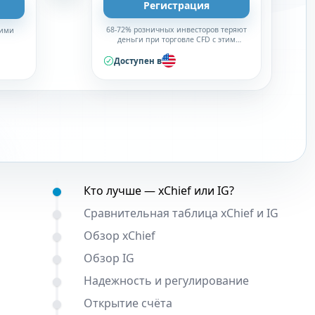
Регистрация
68-72% розничных инвесторов теряют
кими
деньги при торговле CFD с этим
брокером
Доступен в
Содержание:
Кто лучше — xChief или IG?
Сравнительная таблица xChief и IG
Обзор xChief
Обзор IG
Надежность и регулирование
Открытие счёта