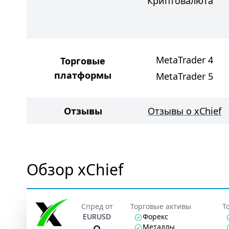
Криптовалюта
MetaTrader 4
Торговые
платформы
MetaTrader 5
Отзывы
Отзывы о xChief
Обзор xChief
Спред от
Торговые активы
Т
EURUSD
Форекс
Металлы