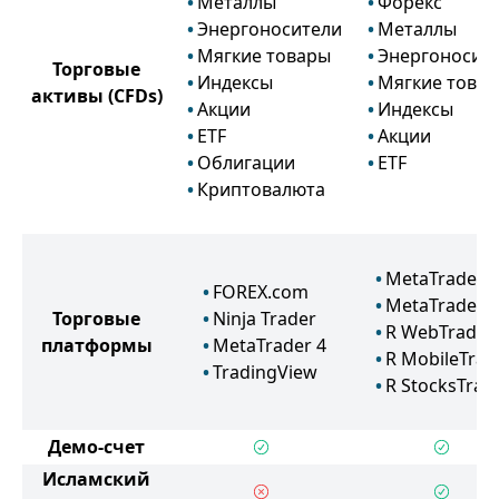
Металлы
Форекс
Энергоносители
Металлы
Мягкие товары
Энергоносит
Торговые
Индексы
Мягкие това
активы
(CFDs)
Акции
Индексы
ETF
Акции
Облигации
ETF
Криптовалюта
MetaTrader 5
FOREX.com
MetaTrader 4
Торговые
Ninja Trader
R WebTrader
платформы
MetaTrader 4
R MobileTrad
TradingView
R StocksTrad
Демо-счет
Исламский