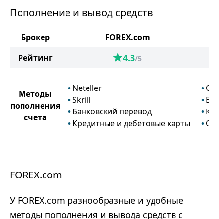
Пополнение и вывод средств
Брокер
FOREX.com
4.3
Рейтинг
/5
Neteller
Он
Методы
Skrill
Бан
пополнения
Банковский перевод
Кре
счета
Кредитные и дебетовые карты
Он
FOREX.com
У FOREX.com разнообразные и удобные
методы пополнения и вывода средств с