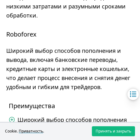
низкими затратами и разумными сроками
обработки.
Roboforex
Широкий выбор способов пополнения и
вывода, включая банковские переводы,
кредитные карты и электронные кошельки,
что делает процесс внесения и снятия денег
удобным и гибким для трейдеров.
Преимущества
Широкий выбор способов пополнения
и вывода
Cookie.
Приватность
.
Принять и закрыть
Отсутствие комиссии за депозит и