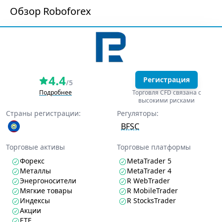
Обзор Roboforex
4.4
Регистрация
/5
Подробнее
Торговля CFD связана с
высокими рисками
Страны регистрации:
Регуляторы:
BFSC
Торговые активы
Торговые платформы
Форекс
MetaTrader 5
Металлы
MetaTrader 4
Энергоносители
R WebTrader
Мягкие товары
R MobileTrader
Индексы
R StocksTrader
Акции
ETF