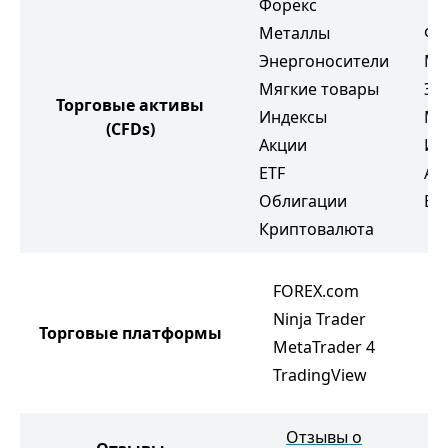
Форекс
Металлы
Фо
Энергоносители
Ме
Мягкие товары
Эн
Торговые активы
Индексы
Мя
(CFDs)
Акции
Ин
ETF
Ак
Облигации
ET
Криптовалюта
Me
FOREX.com
Me
Ninja Trader
Торговые платформы
R
MetaTrader 4
R 
TradingView
R 
Отзывы о