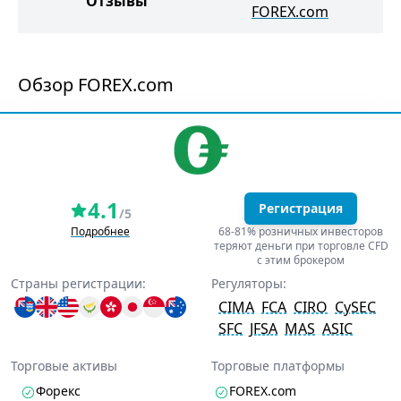
Отзывы
FOREX.com
Обзор FOREX.com
4.1
Регистрация
/5
Подробнее
68-81% розничных инвесторов
теряют деньги при торговле CFD
с этим брокером
Страны регистрации:
Регуляторы:
CIMA
FCA
CIRO
CySEC
SFC
JFSA
MAS
ASIC
Торговые активы
Торговые платформы
Форекс
FOREX.com