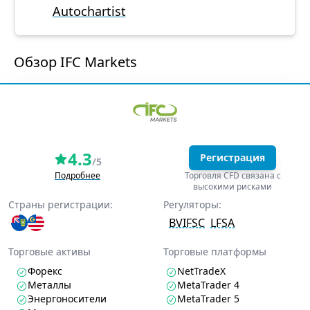
Autochartist
Обзор IFC Markets
4.3
Регистрация
/5
Подробнее
Торговля CFD связана с
высокими рисками
Страны регистрации:
Регуляторы:
BVIFSC
LFSA
Торговые активы
Торговые платформы
Форекс
NetTradeX
Металлы
MetaTrader 4
Энергоносители
MetaTrader 5