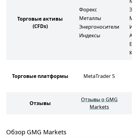
Ме
Форекс
Эне
Металлы
Мяг
Торговые активы
(CFDs)
Энергоносители
Ин
Индексы
Ак
ETF
Кр
N
Торговые платформы
MetaTrader 5
M
M
Отзывы о GMG
О
Отзывы
Markets
Обзор GMG Markets