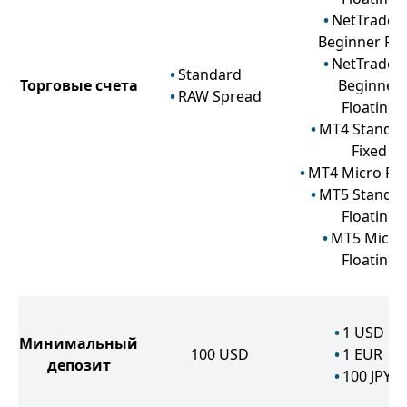
NetTradeX
Beginner Fix
NetTradeX
Standard
Торговые счета
Beginner
RAW Spread
Floating
MT4 Standa
Fixed
MT4 Micro Fix
MT5 Standa
Floating
MT5 Micro
Floating
1
USD
Минимальный
100
USD
1
EUR
депозит
100
JPY