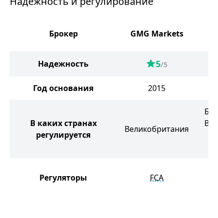
Надежность и регулирование
Брокер
GMG Markets
M
5
Надежность
/5
Год основания
2015
Бри
В каких странах
Вир
Великобритания
регулируется
о
Ма
Регуляторы
FCA