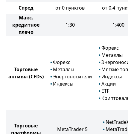
Спред
от 0 пунктов
от 0.4 пункто
Макс.
кредитное
1:30
1:400
плечо
Форекс
Металлы
Форекс
Энергоносит
Торговые
Металлы
Мягкие това
активы
(CFDs)
Энергоносители
Индексы
Индексы
Акции
ETF
Криптовалют
NetTradeX
Торговые
MetaTrader 5
MetaTrader 
платформы