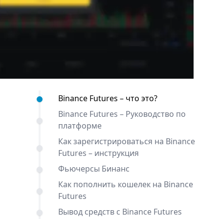
Содержание:
Binance Futures – что это?
Binance Futures – Руководство по
платформе
Как зарегистрироваться на Binance
Futures – инструкция
Фьючерсы Бинанс
Как пополнить кошелек на Binance
Futures
Вывод средств с Binance Futures