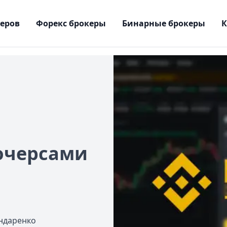
керов
Форекс брокеры
Бинарные брокеры
ючерсами
ндаренко