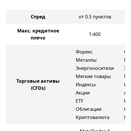
Спред
от 0.5 пунктов
Макс. кредитное
1:400
плечо
Форекс
Фо
Металлы
Ме
Энергоносители
Эн
Мягкие товары
Мя
Торговые активы
Индексы
Ин
(CFDs)
Акции
Ак
ETF
ET
Облигации
Об
Криптовалюта
Кр