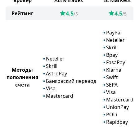
Брокер
ActivTrades
IC Markets
4.5
4.5
Рейтинг
/5
/5
PayPal
Neteller
Skrill
Bpay
Neteller
FasaPay
Skrill
Методы
Klarna
AstroPay
пополнения
Swift
Банковский перевод
счета
SEPA
Visa
Visa
Mastercard
Mastercard
UnionPay
POLi
Rapidpay