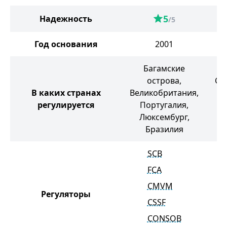
5
Надежность
/5
Год основания
2001
Багамские
острова,
Се
В каких странах
Великобритания,
регулируется
Португалия,
А
Люксембург,
Ки
Бразилия
SCB
FCA
CMVM
Регуляторы
CSSF
CONSOB