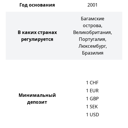
Год основания
2001
Багамские
острова,
С
В каких странах
Великобритания,
регулируется
Португалия,
Люксембург,
Бразилия
1
CHF
1
EUR
Минимальный
1
GBP
депозит
1
SEK
1
USD