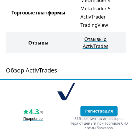
MetaTrader 4
M
MetaTrader 5
M
Торговые платформы
ActivTrader
c
TradingView
T
Отзывы о
Отзывы
ActivTrades
Обзор ActivTrades
4.3
Регистрация
/5
Подробнее
81% розничных инвесторов
теряют деньги при торговле CFD
с этим брокером