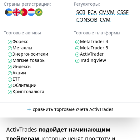
Страны регистрации:
Регуляторы:
SCB
FCA
CMVM
CSSF
CONSOB
CVM
Торговые активы
Торговые платформы
Форекс
MetaTrader 4
Металлы
MetaTrader 5
Энергоносители
ActivTrader
Мягкие товары
TradingView
Индексы
Акции
ETF
Облигации
Криптовалюта
сравнить торговые счета ActivTrades
ActivTrades
подойдет начинающим
трейдерам
, которые ценят простоту и