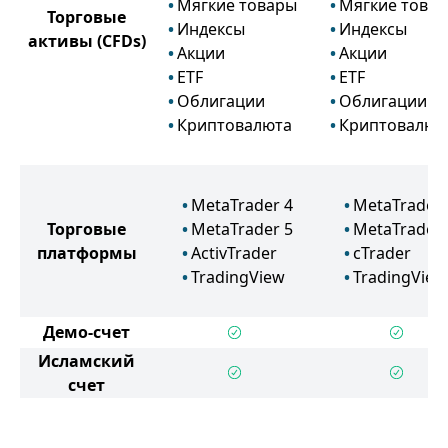
Мягкие товары
Мягкие това
Торговые
Индексы
Индексы
активы
(CFDs)
Акции
Акции
ETF
ETF
Облигации
Облигации
Криптовалюта
Криптовалют
MetaTrader 4
MetaTrader 
Торговые
MetaTrader 5
MetaTrader 
платформы
ActivTrader
cTrader
TradingView
TradingView
Демо-счет
Исламский
счет