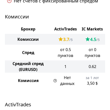
Нет счетов с фиксированным спредом
Комиссии
Брокер
ActivTrades
IC Markets
3.7
4.5
Комиссии
/5
/5
от 0.5
от 0
Спред
пунктов
пунктов
Средний спред
1
0.62
(EURUSD)
Нет
за 1 лот
Комиссия
3,50 $
данных
ActivTrades