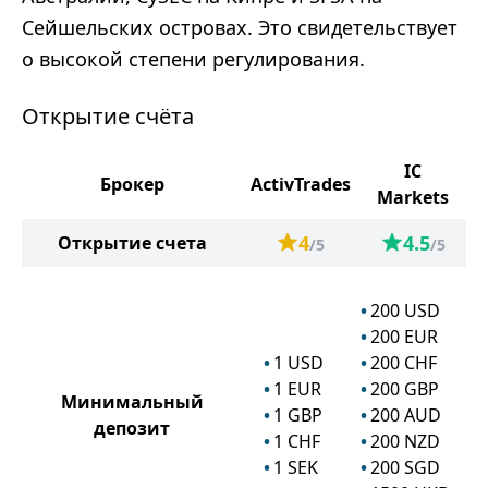
Сейшельских островах. Это свидетельствует
о высокой степени регулирования.
Открытие счёта
IC
Брокер
ActivTrades
Markets
4
4.5
Открытие счета
/5
/5
200
USD
200
EUR
1
USD
200
CHF
1
EUR
200
GBP
Минимальный
1
GBP
200
AUD
депозит
1
CHF
200
NZD
1
SEK
200
SGD