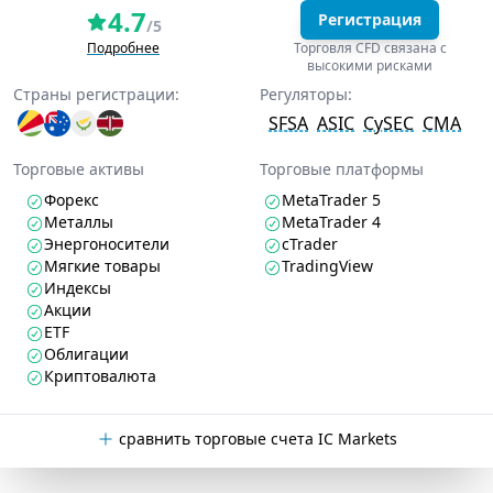
4.7
Регистрация
/5
Подробнее
Торговля CFD связана с
высокими рисками
Страны регистрации:
Регуляторы:
SFSA
ASIC
CySEC
CMA
Торговые активы
Торговые платформы
Форекс
MetaTrader 5
Металлы
MetaTrader 4
Энергоносители
cTrader
Мягкие товары
TradingView
Индексы
Акции
ETF
Облигации
Криптовалюта
сравнить торговые счета IC Markets