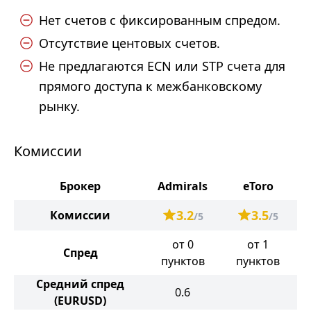
Нет счетов с фиксированным спредом.
Отсутствие центовых счетов.
Не предлагаются ECN или STP счета для
прямого доступа к межбанковскому
рынку.
Комиссии
Брокер
Admirals
eToro
3.2
3.5
Комиссии
/5
/5
от 0
от 1
Спред
пунктов
пунктов
Средний спред
0.6
(EURUSD)