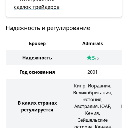
сделок трейдеров
Надежность и регулирование
Брокер
Admirals
5
Надежность
/5
Год основания
2001
Кипр, Иордания,
Великобритания,
Эстония,
В каких странах
Австралия, ЮАР,
Ве
регулируется
Кения,
Ки
Сейшельские
острова, Канада