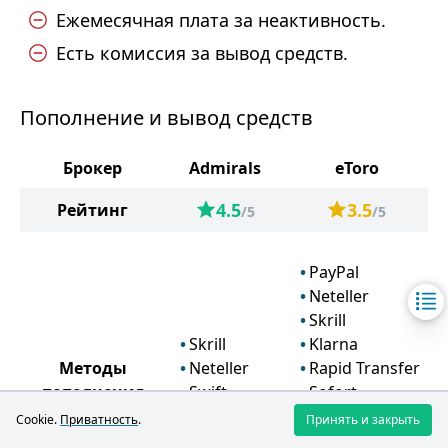
Ежемесячная плата за неактивность.
Есть комиссия за вывод средств.
Пополнение и вывод средств
Брокер
Admirals
eToro
4.5
3.5
Рейтинг
/5
/5
PayPal
Neteller
Skrill
Skrill
Klarna
Методы
Neteller
Rapid Transfer
пополнения
Swift
Sofort
счета
Visa
Swift
Cookie.
Приватность
.
Принять и закрыть
Mastercard
Visa