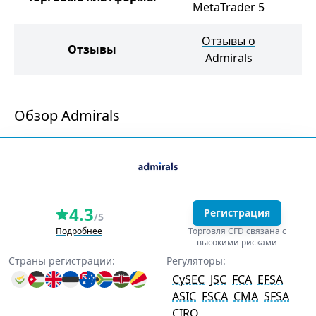
MetaTrader 5
Отзывы о
Отзывы
От
Admirals
Обзор Admirals
4.3
Регистрация
/5
Подробнее
Торговля CFD связана с
высокими рисками
Страны регистрации:
Регуляторы:
CySEC
JSC
FCA
EFSA
ASIC
FSCA
CMA
SFSA
CIRO