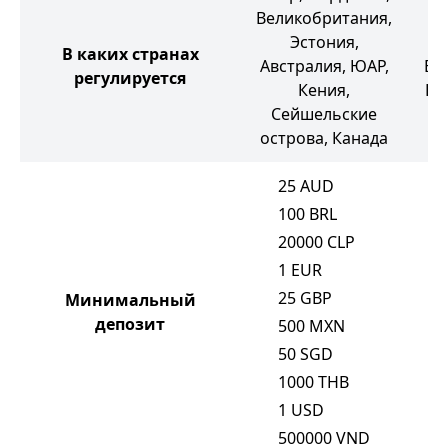
Великобритания,
Эстония,
В каких странах
Австралия, ЮАР,
Ве
регулируется
Кения,
Ки
Сейшельские
острова, Канада
25
AUD
100
BRL
20000
CLP
1
EUR
25
GBP
Минимальный
депозит
500
MXN
50
SGD
1000
THB
1
USD
500000
VND