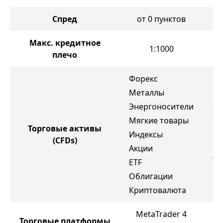
Спред
от 0 пунктов
Макс. кредитное
1:1000
плечо
Форекс
Фо
Металлы
Ме
Энергоносители
Эн
Мягкие товары
Мя
Торговые активы
Индексы
(CFDs)
Ин
Акции
Ак
ETF
ET
Облигации
Кр
Криптовалюта
MetaTrader 4
Торговые платформы