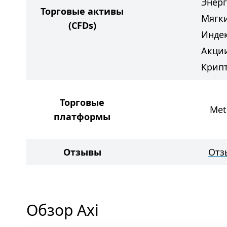
Энер
Торговые активы
Мягк
(CFDs)
Инде
Акци
Крип
Торговые
Met
платформы
Отзывы
Отз
Обзор Axi