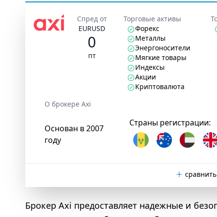
Спред от
Торговые активы
Т
EURUSD
Форекс
0
Металлы
Энергоносители
пт
Мягкие товары
Индексы
Акции
Криптовалюта
О брокере Axi
Страны регистрации:
Основан в 2007
году
сравнить
Брокер Axi предоставляет надежные и безо