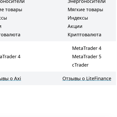
гоносители
Энергоносители
ие товары
Мягкие товары
ксы
Индексы
и
Акции
товалюта
Криптовалюта
MetaTrader 4
aTrader 4
MetaTrader 5
cTrader
ывы о Axi
Отзывы о LiteFinance