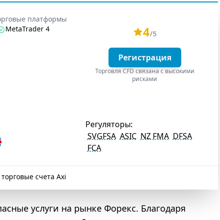
орговые платформы
4
MetaTrader 4
/5
Регистрация
Торговля CFD связана с высокими
рисками
Регуляторы:
SVGFSA
ASIC
NZ FMA
DFSA
FCA
 торговые счета Axi
пасные услуги на рынке Форекс. Благодаря