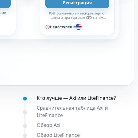
Регистрация
кими
80% розничных инвесторов теряют
деньги при торговле CFD с этим
брокером
Недоступен в
Содержание:
Кто лучше — Axi или LiteFinance?
Сравнительная таблица Axi и
LiteFinance
Обзор Axi
Обзор LiteFinance