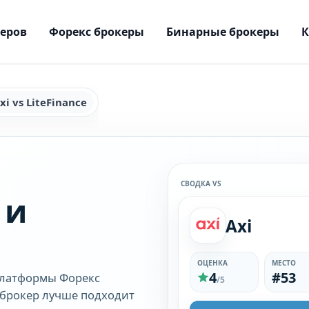
керов
Форекс брокеры
Бинарные брокеры
xi vs LiteFinance
СВОДКА VS
 и
Axi
ОЦЕНКА
МЕСТО
4
#53
платформы Форекс
/5
ой брокер лучше подходит