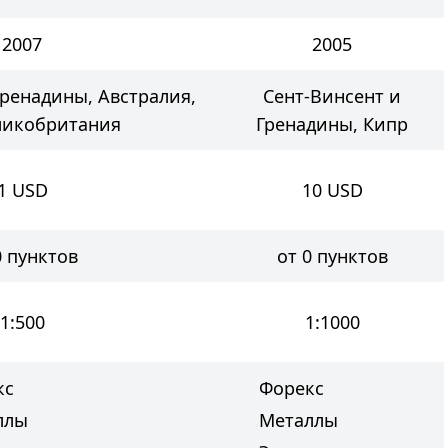
2007
2005
Гренадины, Австралия,
Сент-Винсент и
ликобритания
Гренадины, Кипр
1
USD
10
USD
0 пунктов
от 0 пунктов
1:500
1:1000
кс
Форекс
ллы
Металлы