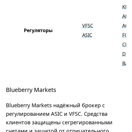
KNF
AMF
VFSC
ACP
Регуляторы
ASIC
FCA
CN
DFS
BaFi
Blueberry Markets
Blueberry Markets надёжный брокер с
регулированием ASIC и VFSC. Средства
клиентов защищены сегрегированными
счетами и защитой от отрицательного