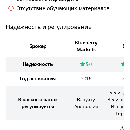
Отсутствие обучающих материалов.
Надежность и регулирование
Blueberry
Брокер
XT
Markets
5
5
Надежность
/5
Год основания
2016
200
Белиз, П
В каких странах
Вануату,
Великобр
регулируется
Австралия
Испания
Герма
BFS