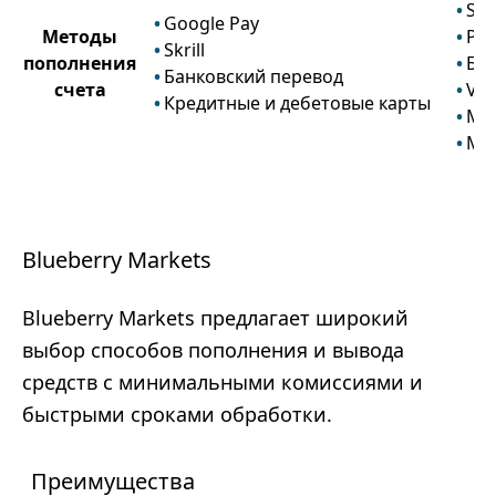
Skri
Google Pay
Методы
Pay
Skrill
пополнения
Бан
Банковский перевод
счета
Vis
Кредитные и дебетовые карты
Mas
Ma
Blueberry Markets
Blueberry Markets предлагает широкий
выбор способов пополнения и вывода
средств с минимальными комиссиями и
быстрыми сроками обработки.
Преимущества