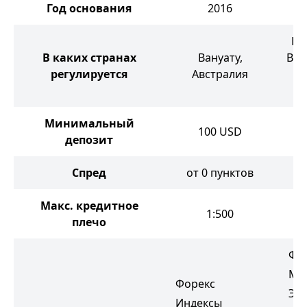
Год основания
2016
Бе
В каких странах
Вануату,
Вел
регулируется
Австралия
Ис
Минимальный
100
USD
депозит
Спред
от 0 пунктов
от
Макс. кредитное
1:500
плечо
Фо
Ме
Форекс
Эн
Индексы