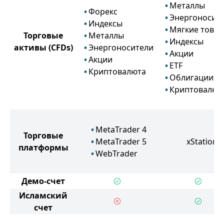
Металлы
Форекс
Энергоносит
Индексы
Мягкие това
Торговые
Металлы
Индексы
активы
(CFDs)
Энергоносители
Акции
Акции
ETF
Криптовалюта
Облигации
Криптовалют
MetaTrader 4
Торговые
MetaTrader 5
xStation
платформы
WebTrader
Демо-счет
Исламский
счет