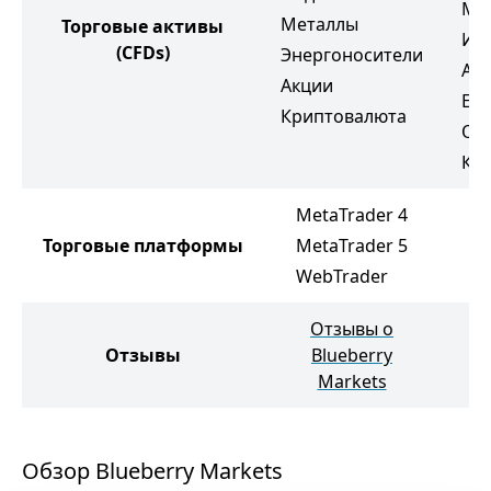
Мя
Металлы
Торговые активы
Ин
(CFDs)
Энергоносители
Ак
Акции
ETF
Криптовалюта
Об
Кр
MetaTrader 4
Торговые платформы
MetaTrader 5
WebTrader
Отзывы о
Отзывы
Blueberry
О
Markets
Обзор Blueberry Markets