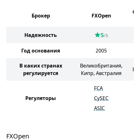
Ge
Брокер
FXOpen
&
5
Надежность
/5
Год основания
2005
2
В каких странах
Великобритания,
Ва
регулируется
Кипр, Австралия
FCA
Регуляторы
CySEC
V
ASIC
FXOpen