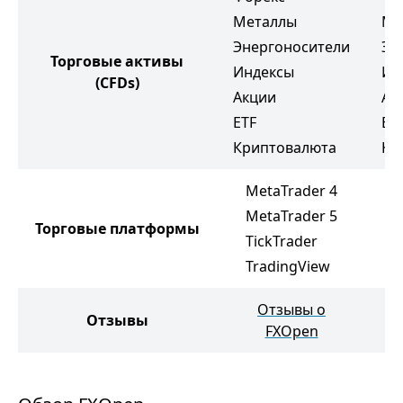
Металлы
Ме
Энергоносители
Эн
Торговые активы
Индексы
Ин
(CFDs)
Акции
Ак
ETF
ET
Криптовалюта
Кр
MetaTrader 4
MetaTrader 5
M
Торговые платформы
TickTrader
M
TradingView
Отзывы о
Отзывы
FXOpen
G