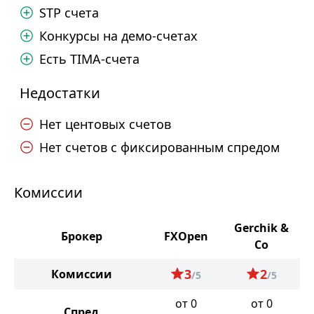
STP счета
Конкурсы на демо-счетах
Есть TIMA-счета
Недостатки
Нет центовых счетов
Нет счетов с фиксированным спредом
Комиссии
Gerchik &
Брокер
FXOpen
Co
3
2
Комиссии
/5
/5
от 0
от 0
Спред