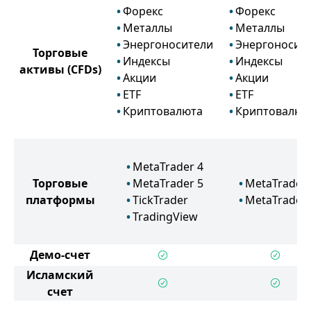
Форекс
Форекс
Металлы
Металлы
Энергоносители
Энергоносит
Торговые
Индексы
Индексы
активы
(CFDs)
Акции
Акции
ETF
ETF
Криптовалюта
Криптовалют
MetaTrader 4
Торговые
MetaTrader 5
MetaTrader 
платформы
TickTrader
MetaTrader 
TradingView
Демо-счет
Исламский
счет