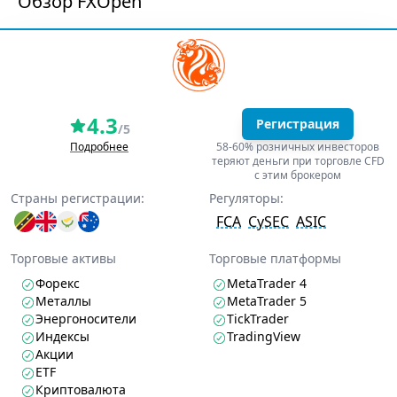
Обзор FXOpen
4.3
Регистрация
/5
Подробнее
58-60% розничных инвесторов
теряют деньги при торговле CFD
с этим брокером
Страны регистрации:
Регуляторы:
FCA
CySEC
ASIC
Торговые активы
Торговые платформы
Форекс
MetaTrader 4
Металлы
MetaTrader 5
Энергоносители
TickTrader
Индексы
TradingView
Акции
ETF
Криптовалюта