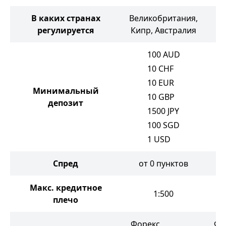
В каких странах
Великобритания,
регулируется
Кипр, Австралия
100
AUD
10
CHF
10
EUR
Минимальный
10
GBP
депозит
1500
JPY
100
SGD
1
USD
Спред
от 0 пунктов
Макс. кредитное
1:500
плечо
Форекс
Фо