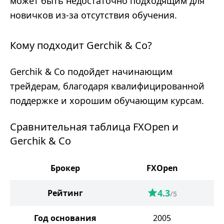
может быть недостаточно подходящим для
новичков из-за отсутствия обучения.
Кому подходит Gerchik & Co?
Gerchik & Co подойдет начинающим
трейдерам, благодаря квалифицированной
поддержке и хорошим обучающим курсам.
Сравнительная таблица FXOpen и
Gerchik & Co
Брокер
FXOpen
G
4.3
Рейтинг
/5
Год основания
2005