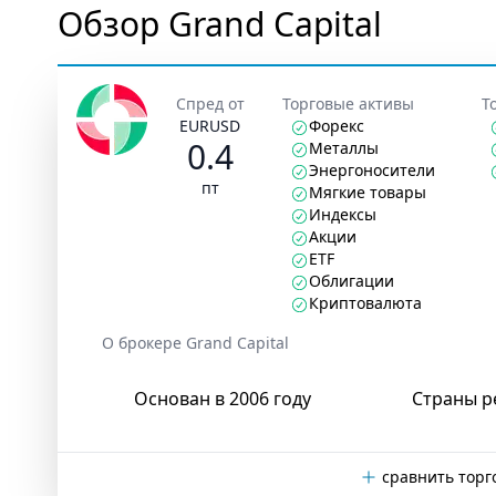
Обзор Grand Capital
Спред от
Торговые активы
Т
EURUSD
Форекс
0.4
Металлы
Энергоносители
пт
Мягкие товары
Индексы
Акции
ETF
Облигации
Криптовалюта
О брокере Grand Capital
Основан в 2006 году
Страны р
сравнить торг