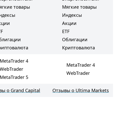
ягкие товары
Мягкие товары
ндексы
Индексы
кции
Акции
TF
ETF
блигации
Облигации
риптовалюта
Криптовалюта
MetaTrader 4
MetaTrader 4
WebTrader
WebTrader
MetaTrader 5
ы о Grand Capital
Отзывы о Ultima Markets