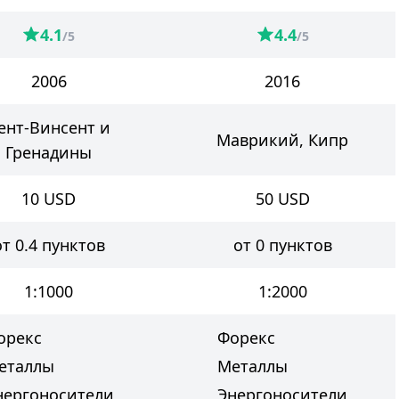
4.1
4.4
/5
/5
2006
2016
ент-Винсент и
Маврикий, Кипр
Гренадины
10
USD
50
USD
от 0.4 пунктов
от 0 пунктов
1:1000
1:2000
орекс
Форекс
еталлы
Металлы
нергоносители
Энергоносители