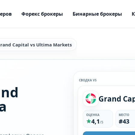
керов
Форекс брокеры
Бинарные брокеры
rand Capital vs Ultima Markets
СВОДКА VS
and
a
ОЦЕНКА
МЕСТО
4,1
#43
/5