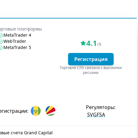
орговые платформы
MetaTrader 4
4.1
WebTrader
/5
MetaTrader 5
Регистрация
Торговля CFD связана с высокими
рисками
Регуляторы:
егистрации:
SVGFSA
овые счета Grand Capital