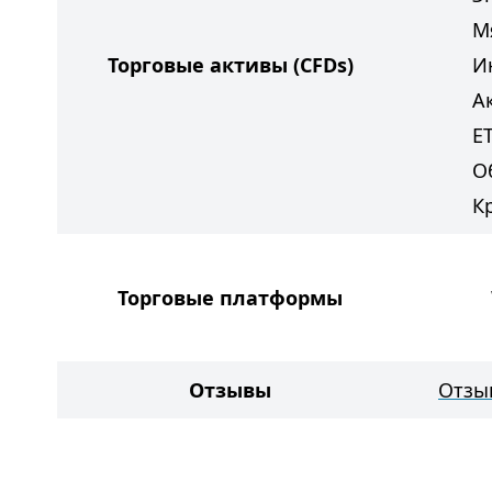
М
Торговые активы
(CFDs)
И
А
E
О
К
Торговые платформы
Отзывы
Отзыв