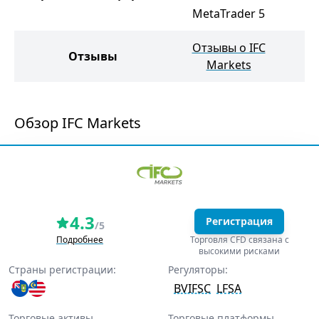
MetaTrader 5
W
Отзывы о IFC
Отзывы
О
Markets
Обзор IFC Markets
4.3
Регистрация
/5
Подробнее
Торговля CFD связана с
высокими рисками
Страны регистрации:
Регуляторы:
BVIFSC
LFSA
Торговые активы
Торговые платформы