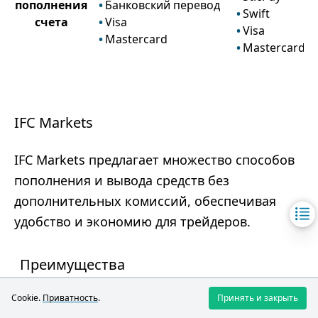
пополнения
Банковский перевод
Swift
счета
Visa
Visa
Mastercard
Mastercard
IFC Markets
IFC Markets предлагает множество способов
пополнения и вывода средств без
дополнительных комиссий, обеспечивая
удобство и экономию для трейдеров.
Преимущества
Широкий выбор способов пополнения
Cookie.
Приватность
.
Принять и закрыть
и вывода средств.