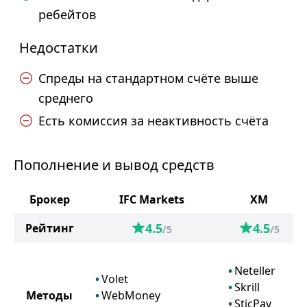
ребейтов
Недостатки
Спреды на стандартном счёте выше
среднего
Есть комиссия за неактивность счёта
Пополнение и вывод средств
Брокер
IFC Markets
XM
4.5
4.5
Рейтинг
/5
/5
Neteller
Volet
Skrill
Методы
WebMoney
SticPay