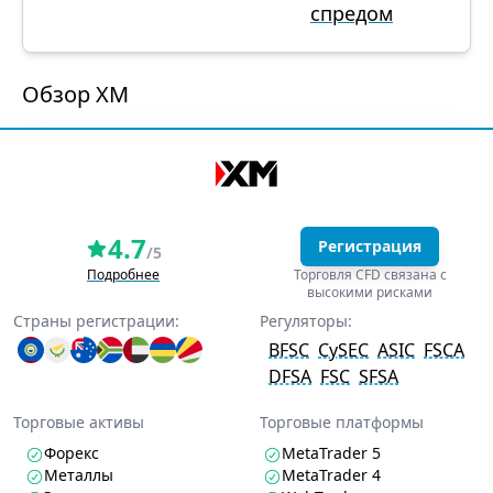
спредом
Обзор XM
4.7
Регистрация
/5
Подробнее
Торговля CFD связана с
высокими рисками
Страны регистрации:
Регуляторы:
BFSC
CySEC
ASIC
FSCA
DFSA
FSC
SFSA
Торговые активы
Торговые платформы
Форекс
MetaTrader 5
Металлы
MetaTrader 4