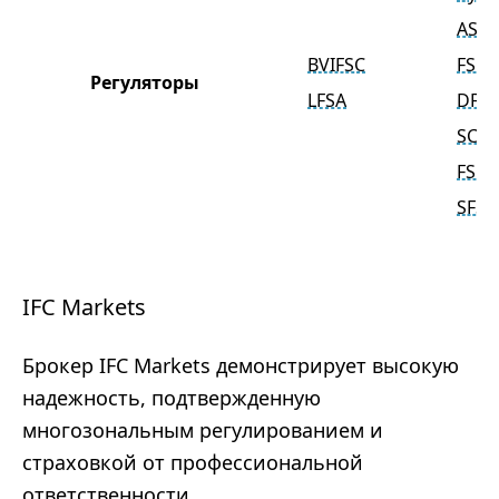
ASIC
BVIFSC
FSCA
Регуляторы
LFSA
DFS
SCA
FSC
SFSA
IFC Markets
Брокер IFC Markets демонстрирует высокую
надежность, подтвержденную
многозональным регулированием и
страховкой от профессиональной
ответственности.