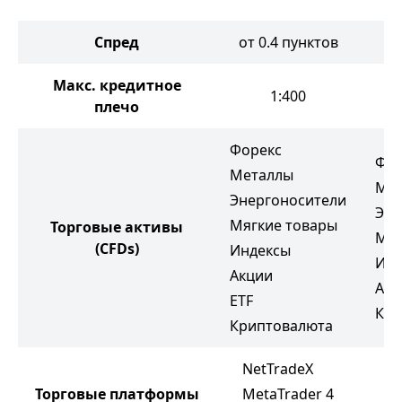
Спред
от 0.4 пунктов
о
Макс. кредитное
1:400
плечо
Форекс
Фор
Металлы
Ме
Энергоносители
Эне
Мягкие товары
Торговые активы
Мяг
(CFDs)
Индексы
Инд
Акции
Акц
ETF
Кри
Криптовалюта
NetTradeX
M
Торговые платформы
MetaTrader 4
M