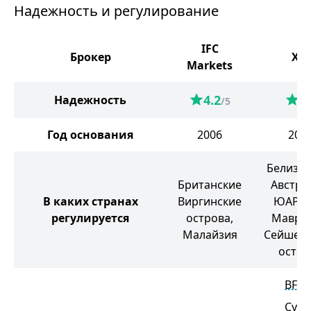
Надежность и регулирование
IFC
Брокер
XM
Markets
4.2
5
Надежность
/5
/
Год основания
2006
200
Белиз, 
Британские
Австра
В каких странах
Виргинские
ЮАР, О
регулируется
острова,
Маврик
Малайзия
Сейшель
остро
BFSC
CySE