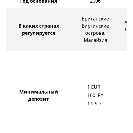
Год основания
2006
Б
Британские
Авс
В каких странах
Виргинские
ОАЭ
регулируется
острова,
С
Малайзия
1
EUR
Минимальный
100
JPY
депозит
1
USD