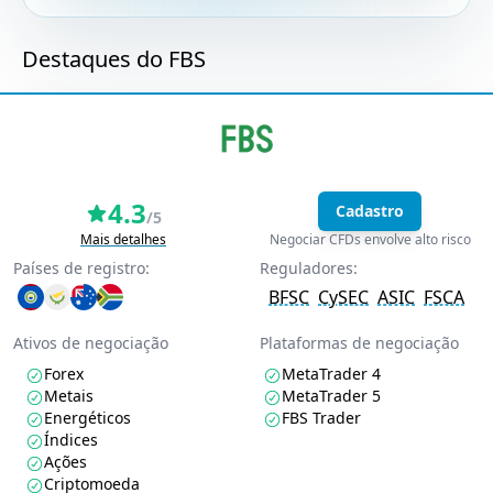
Destaques do FBS
4.3
Cadastro
/5
Mais detalhes
Negociar CFDs envolve alto risco
Países de registro:
Reguladores:
BFSC
CySEC
ASIC
FSCA
Ativos de negociação
Plataformas de negociação
Forex
MetaTrader 4
Metais
MetaTrader 5
Energéticos
FBS Trader
Índices
Ações
Criptomoeda