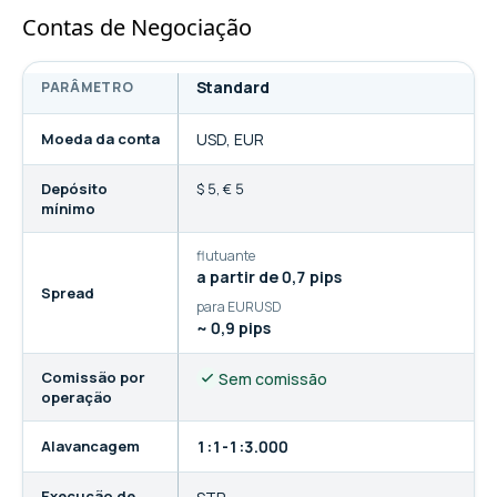
Contas de Negociação
Standard
PARÂMETRO
Comparação de contas de negociação da FBS
Moeda da conta
USD, EUR
Depósito
$ 5
,
€ 5
mínimo
flutuante
a partir de 0,7 pips
Spread
para EURUSD
~ 0,9 pips
Comissão por
Sem comissão
operação
Alavancagem
1:1-1:3.000
Execução de