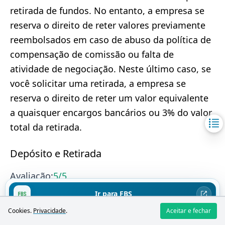
retirada de fundos. No entanto, a empresa se
reserva o direito de reter valores previamente
reembolsados em caso de abuso da política de
compensação de comissão ou falta de
atividade de negociação. Neste último caso, se
você solicitar uma retirada, a empresa se
reserva o direito de reter um valor equivalente
a quaisquer encargos bancários ou 3% do valor
total da retirada.
Depósito e Retirada
Avaliação:
5
/5
Ir para FBS
A FBS oferece
vários métodos para depósito e
Cookies.
Privacidade
.
Aceitar e fechar
Negociar CFDs envolve alto risco
retirada de fundos
, permitindo que os traders