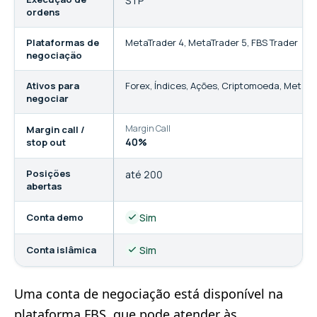
STP
ordens
Plataformas de
MetaTrader 4
,
MetaTrader 5
,
FBS Trader
negociação
Ativos para
Forex
,
Índices
,
Ações
,
Criptomoeda
,
Metais
negociar
Margin Call
St
Margin call /
40%
2
stop out
Posições
até 200
abertas
Conta demo
Sim
Conta islâmica
Sim
Uma conta de negociação está disponível na
plataforma FBS, que pode atender às