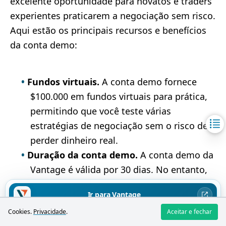
excelente oportunidade para novatos e traders
experientes praticarem a negociação sem risco.
Aqui estão os principais recursos e benefícios
da conta demo:
Fundos virtuais.
A conta demo fornece
$100.000 em fundos virtuais para prática,
permitindo que você teste várias
estratégias de negociação sem o risco de
perder dinheiro real.
Duração da conta demo.
A conta demo da
Vantage é válida por 30 dias. No entanto,
ao abrir uma conta de negociação real, os
Ir para Vantage
traders recebem uma conta demo
Cookies.
Privacidade
.
Aceitar e fechar
ilimitada sem data de expiração.
Negociar CFDs envolve alto risco