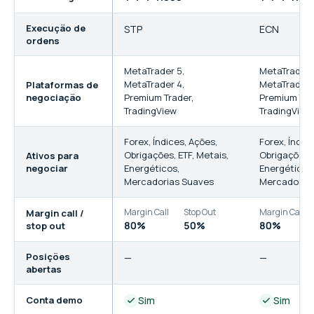
Execução de
STP
ECN
ordens
MetaTrader 5
,
MetaTrader 
MetaTrader 4
,
MetaTrader 
Plataformas de
negociação
Premium Trader
,
Premium Tra
TradingView
TradingView
Forex
,
Índices
,
Ações
,
Forex
,
Índic
Obrigações
,
ETF
,
Metais
,
Obrigações
,
Ativos para
negociar
Energéticos
,
Energéticos
Mercadorias Suaves
Mercadoria
Margin Call
Stop Out
Margin Call
Margin call /
80%
50%
80%
stop out
Posições
—
—
abertas
Conta demo
Sim
Sim