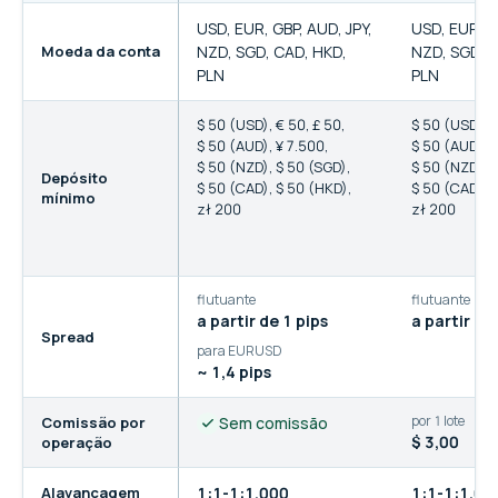
Comparação de contas de negociação da Vantage
USD, EUR, GBP, AUD, JPY,
USD, EUR, G
Moeda da conta
NZD, SGD, CAD, HKD,
NZD, SGD, 
PLN
PLN
$ 50 (USD)
,
€ 50
,
£ 50
,
$ 50 (USD)
,
€
$ 50 (AUD)
,
¥ 7.500
,
$ 50 (AUD)
,
¥
$ 50 (NZD)
,
$ 50 (SGD)
,
$ 50 (NZD)
,
$
Depósito
$ 50 (CAD)
,
$ 50 (HKD)
,
$ 50 (CAD)
,
$
mínimo
zł 200
zł 200
flutuante
flutuante
a partir de 1 pips
a partir de
Spread
para EURUSD
~ 1,4 pips
por 1 lote
Comissão por
Sem comissão
$ 3,00
operação
Alavancagem
1:1-1:1.000
1:1-1:1.00