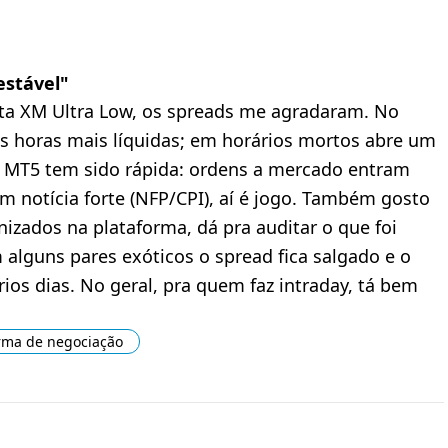
estável
"
onta XM Ultra Low, os spreads me agradaram. No
as horas mais líquidas; em horários mortos abre um
 MT5 tem sido rápida: ordens a mercado entram
m notícia forte (NFP/CPI), aí é jogo. Também gosto
nizados na plataforma, dá pra auditar o que foi
 alguns pares exóticos o spread fica salgado e o
ios dias. No geral, pra quem faz intraday, tá bem
rma de negociação