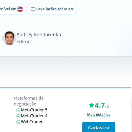
onível em
5 avaliações sobre XM
Andrey Bondarenko
Editor
Plataformas de
4.7
negociação
/5
MetaTrader 5
Mais detalhes
MetaTrader 4
WebTrader
Cadastro