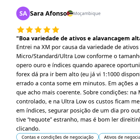
SA
Sara Afonso
Moçambique
"
Boa variedade de ativos e alavancagem al
Entrei na XM por causa da variedade de ativos
Micro/Standard/Ultra Low conforme o tamanh
opero ouro e índices quando aparece oportun
forex dá pra ir bem alto (eu já vi 1:1000 dispo
errado a conta some em minutos. Em ações a 
que acho mais coerente. Sobre condições: na M
controlado, e na Ultra Low os custos ficam me
em índices, segurar posição de um dia pro out
tive “requote” estranho, mas é bom ler direiti
clicando.
Contas e condições de negociação
Ativos de negoci