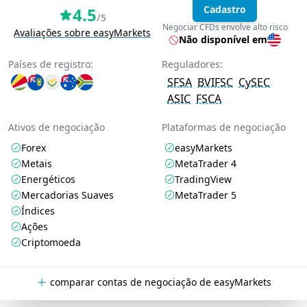
Cadastro
4.5
/5
Negociar CFDs envolve alto risco
Avaliações sobre easyMarkets
Não disponível em
Países de registro:
Reguladores:
SFSA
BVIFSC
CySEC
ASIC
FSCA
Ativos de negociação
Plataformas de negociação
Forex
easyMarkets
Metais
MetaTrader 4
Energéticos
TradingView
Mercadorias Suaves
MetaTrader 5
Índices
Ações
Criptomoeda
comparar contas de negociação de easyMarkets