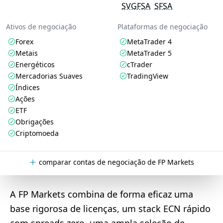
SVGFSA
SFSA
Ativos de negociação
Plataformas de negociação
Forex
MetaTrader 4
Metais
MetaTrader 5
Energéticos
cTrader
Mercadorias Suaves
TradingView
Índices
Ações
ETF
Obrigações
Criptomoeda
comparar contas de negociação de FP Markets
A FP Markets combina de forma eficaz uma
base rigorosa de licenças, um stack ECN rápido