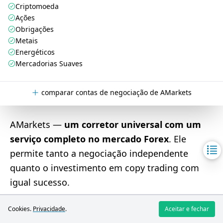
Criptomoeda
Ações
Obrigações
Metais
Energéticos
Mercadorias Suaves
comparar contas de negociação de AMarkets
AMarkets —
um corretor universal com um
serviço completo no mercado Forex
. Ele
permite tanto a negociação independente
quanto o investimento em copy trading com
igual sucesso.
Os traders têm à disposição vários tipos de
Cookies.
Privacidade
.
Aceitar e fechar