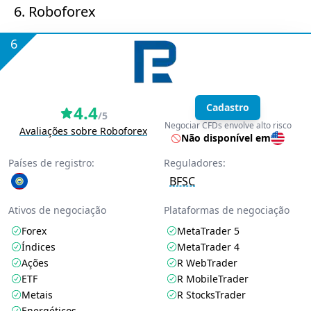
6. Roboforex
6
Cadastro
4.4
/5
Negociar CFDs envolve alto risco
Avaliações sobre Roboforex
Não disponível em
Países de registro:
Reguladores:
BFSC
Ativos de negociação
Plataformas de negociação
Forex
MetaTrader 5
Índices
MetaTrader 4
Ações
R WebTrader
ETF
R MobileTrader
Metais
R StocksTrader
Energéticos