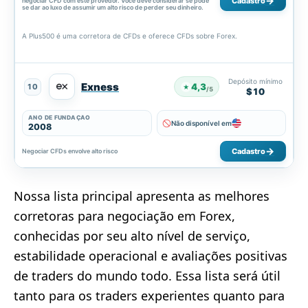
Cadastro
negociar CFD com este provedor. Você deve considerar se pode
se dar ao luxo de assumir um alto risco de perder seu dinheiro.
A Plus500 é uma corretora de CFDs e oferece CFDs sobre Forex.
Depósito mínimo
Exness
4,3
10
★
/5
$10
ANO DE FUNDAÇÃO
Não disponível em
2008
Cadastro
Negociar CFDs envolve alto risco
Nossa lista principal apresenta as melhores
corretoras para negociação em Forex,
conhecidas por seu alto nível de serviço,
estabilidade operacional e avaliações positivas
de traders do mundo todo. Essa lista será útil
tanto para os traders experientes quanto para