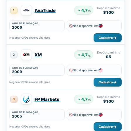
Depósito mínimo
AvaTrade
4,7
1
★
/5
$100
ANO DE FUNDAÇÃO
Não disponível em
2006
Cadastro
Negociar CFDs envolve alto risco
Depósito mínimo
XM
4,7
2
★
/5
$5
ANO DE FUNDAÇÃO
Não disponível em
2009
Cadastro
Negociar CFDs envolve alto risco
Depósito mínimo
FP Markets
4,7
3
★
/5
$100
ANO DE FUNDAÇÃO
Não disponível em
2005
Cadastro
Negociar CFDs envolve alto risco