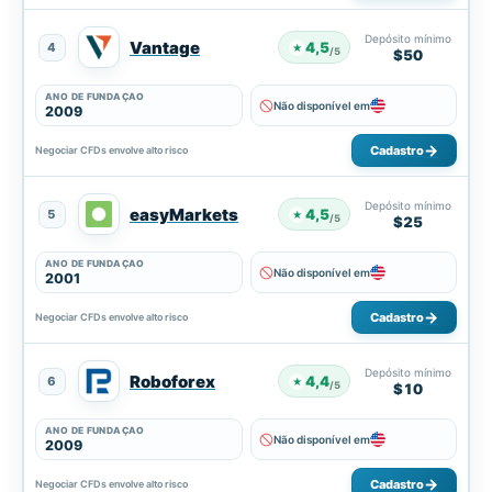
Depósito mínimo
Vantage
4,5
4
★
/5
$50
ANO DE FUNDAÇÃO
Não disponível em
2009
Cadastro
Negociar CFDs envolve alto risco
Depósito mínimo
easyMarkets
4,5
5
★
/5
$25
ANO DE FUNDAÇÃO
Não disponível em
2001
Cadastro
Negociar CFDs envolve alto risco
Depósito mínimo
Roboforex
4,4
6
★
/5
$10
ANO DE FUNDAÇÃO
Não disponível em
2009
Cadastro
Negociar CFDs envolve alto risco