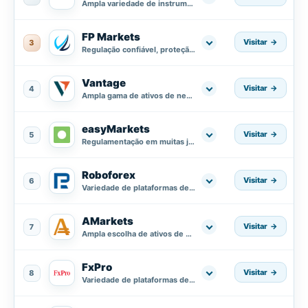
Ampla variedade de instrumentos de negociação.
FP Markets
Visitar
3
Regulação confiável, proteção rigorosa dos fundos além de contas segregadas em bancos AA.
Vantage
Visitar
4
Ampla gama de ativos de negociação.
easyMarkets
Visitar
5
Regulamentação em muitas jurisdições.
Roboforex
Visitar
6
Variedade de plataformas de negociação.
AMarkets
Visitar
7
Ampla escolha de ativos de negociação.
FxPro
Visitar
8
Variedade de plataformas de negociação.