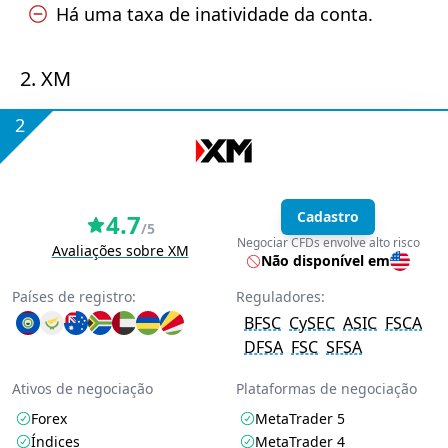
Há uma taxa de inatividade da conta.
2. XM
2
Cadastro
4.7
/5
Negociar CFDs envolve alto risco
Avaliações sobre XM
Não disponível em
Países de registro:
Reguladores:
BFSC
CySEC
ASIC
FSCA
DFSA
FSC
SFSA
Ativos de negociação
Plataformas de negociação
Forex
MetaTrader 5
Índices
MetaTrader 4