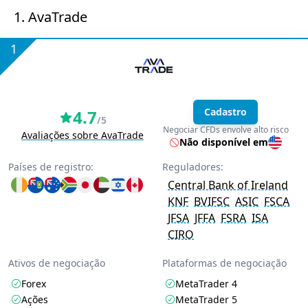
1. AvaTrade
1
Cadastro
4.7
/5
Negociar CFDs envolve alto risco
Avaliações sobre AvaTrade
Não disponível em
Países de registro:
Reguladores:
Central Bank of Ireland
KNF
BVIFSC
ASIC
FSCA
JFSA
JFFA
FSRA
ISA
CIRO
Ativos de negociação
Plataformas de negociação
Forex
MetaTrader 4
Ações
MetaTrader 5