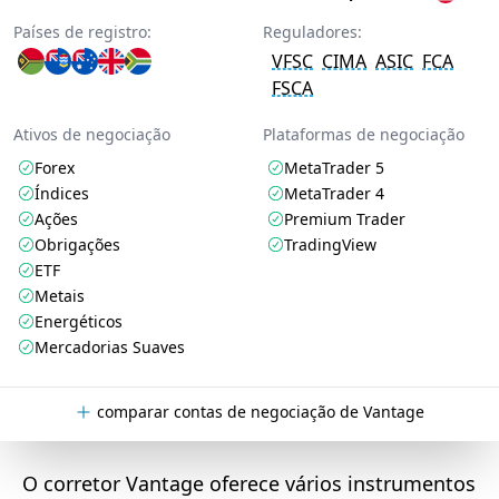
Países de registro:
Reguladores:
VFSC
CIMA
ASIC
FCA
FSCA
Ativos de negociação
Plataformas de negociação
Forex
MetaTrader 5
Índices
MetaTrader 4
Ações
Premium Trader
Obrigações
TradingView
ETF
Metais
Energéticos
Mercadorias Suaves
comparar contas de negociação de Vantage
O corretor Vantage oferece vários instrumentos