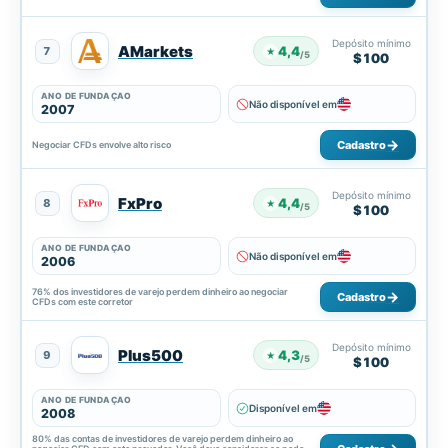
Depósito mínimo
AMarkets
4,4
7
★
/5
$100
ANO DE FUNDAÇÃO
Não disponível em
2007
Cadastro
Negociar CFDs envolve alto risco
Depósito mínimo
FxPro
4,4
8
★
/5
$100
ANO DE FUNDAÇÃO
Não disponível em
2006
76% dos investidores de varejo perdem dinheiro ao negociar
Cadastro
CFDs com este corretor
Depósito mínimo
Plus500
4,3
9
★
/5
$100
ANO DE FUNDAÇÃO
Disponível em
2008
80% das contas de investidores de varejo perdem dinheiro ao