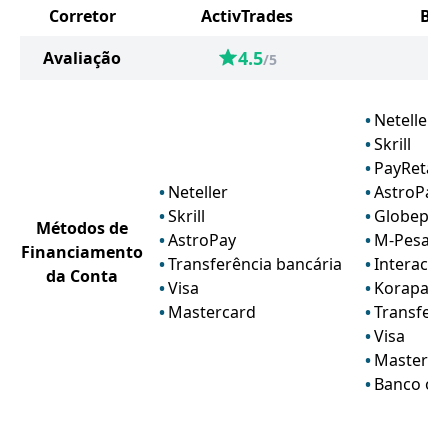
Corretor
ActivTrades
BD
4.5
Avaliação
/5
Neteller
Skrill
PayRetail
Neteller
AstroPay
Skrill
Globepay
Métodos de
AstroPay
M-Pesa
Financiamento
Transferência bancária
Interac
da Conta
Visa
Korapay
Mastercard
Transferê
Visa
Masterca
Banco onl