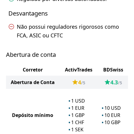
Desvantagens
Não possui reguladores rigorosos como
FCA, ASIC ou CFTC
Abertura de conta
Corretor
ActivTrades
BDSwiss
4
4.3
Abertura de Conta
/5
/5
1
USD
1
EUR
10
USD
Depósito mínimo
1
GBP
10
EUR
1
CHF
10
GBP
1
SEK