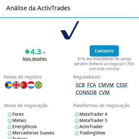
Análise da ActivTrades
4.3
Cadastro
/5
Mais detalhes
81% dos investidores de varejo
perdem dinheiro ao negociar CFDs
com este corretor
Países de registro:
Reguladores:
SCB
FCA
CMVM
CSSF
CONSOB
CVM
Ativos de negociação
Plataformas de negociação
Forex
MetaTrader 4
Metais
MetaTrader 5
Energéticos
ActivTrader
Mercadorias Suaves
TradingView
Índices