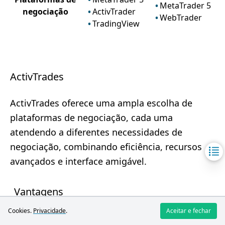
MetaTrader 5
negociação
ActivTrader
WebTrader
TradingView
ActivTrades
ActivTrades oferece uma ampla escolha de
plataformas de negociação, cada uma
atendendo a diferentes necessidades de
negociação, combinando eficiência, recursos
avançados e interface amigável.
Vantagens
Cookies.
Privacidade
.
Aceitar e fechar
Integração com várias plataformas,