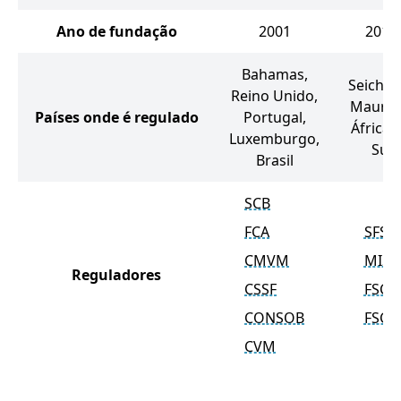
Ano de fundação
2001
2012
Bahamas,
Seichel
Reino Unido,
Mauríci
Países onde é regulado
Portugal,
África 
Luxemburgo,
Sul
Brasil
SCB
FCA
SFSA
CMVM
MISA
Reguladores
CSSF
FSC
CONSOB
FSCA
CVM