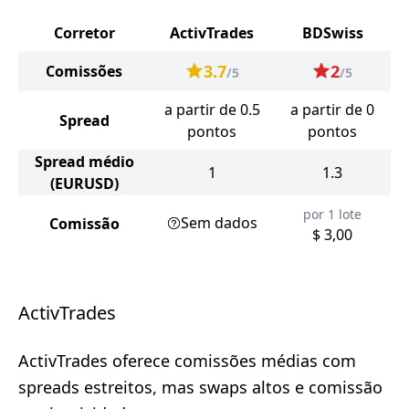
Corretor
ActivTrades
BDSwiss
3.7
2
Comissões
/5
/5
a partir de 0.5
a partir de 0
Spread
pontos
pontos
Spread médio
1
1.3
(EURUSD)
por 1 lote
Sem dados
Comissão
$ 3,00
ActivTrades
ActivTrades oferece comissões médias com
spreads estreitos, mas swaps altos e comissão