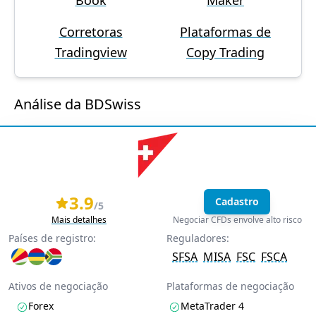
Book
Maker
Corretoras
Plataformas de
Tradingview
Copy Trading
Análise da BDSwiss
3.9
Cadastro
/5
Mais detalhes
Negociar CFDs envolve alto risco
Países de registro:
Reguladores:
SFSA
MISA
FSC
FSCA
Ativos de negociação
Plataformas de negociação
Forex
MetaTrader 4