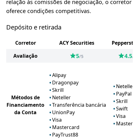
relação às comissões de negociação, o corretor
oferece condições competitivas.
Depósito e retirada
Corretor
ACY Securities
Peppersto
5
4.5
Avaliação
/5
/5
Alipay
Dragonpay
Neteller
Skrill
PayPal
Métodos de
Neteller
Skrill
Financiamento
Transferência bancária
Swift
da Conta
UnionPay
Visa
Visa
Masterca
Mastercard
PayTrust88