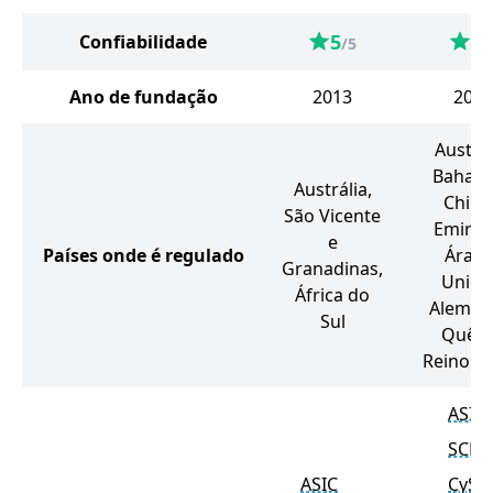
5
5
Confiabilidade
/5
/
Ano de fundação
2013
2010
Austrál
Baham
Austrália,
Chipr
São Vicente
Emirad
e
Países onde é regulado
Árabe
Granadinas,
Unido
África do
Aleman
Sul
Quêni
Reino U
ASIC
SCB
ASIC
CySE