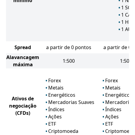
mínimo
1
NZD
1
SGD
1
CAD
1
HK
1
AU
Spread
a partir de 0 pontos
a partir de 0 
Alavancagem
1:500
1:500
máxima
Forex
Forex
Metais
Metais
Energéticos
Energéticos
Ativos de
Mercadorias Suaves
Mercadorias
negociação
Índices
Índices
(CFDs)
Ações
Ações
ETF
ETF
Criptomoeda
Criptomoed