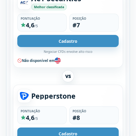
Melhor classificada
PONTUAÇÃO
POSIÇÃO
4,6
#7
/5
Cadastro
Negociar CFDs envolve alto risco
Não disponível em
VS
Pepperstone
PONTUAÇÃO
POSIÇÃO
4,6
#8
/5
Cadastro