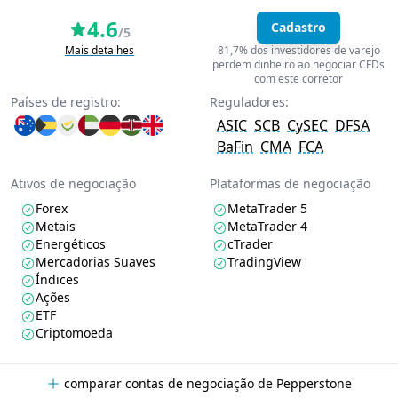
4.6
Cadastro
/5
Mais detalhes
81,7% dos investidores de varejo
perdem dinheiro ao negociar CFDs
com este corretor
Países de registro:
Reguladores:
ASIC
SCB
CySEC
DFSA
BaFin
CMA
FCA
Ativos de negociação
Plataformas de negociação
Forex
MetaTrader 5
Metais
MetaTrader 4
Energéticos
cTrader
Mercadorias Suaves
TradingView
Índices
Ações
ETF
Criptomoeda
comparar contas de negociação de Pepperstone