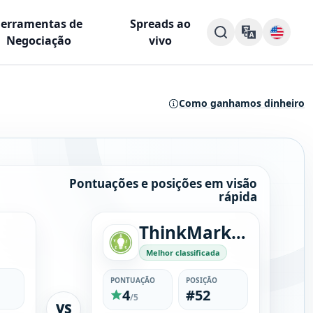
Ferramentas de
Spreads ao
Negociação
vivo
Como ganhamos dinheiro
Pontuações e posições em visão
rápida
ThinkMarkets
Melhor classificada
PONTUAÇÃO
POSIÇÃO
4
#52
/5
VS