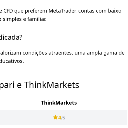
x e CFD que preferem MetaTrader, contas com baixo
simples e familiar.
dicada?
valorizam condições atraentes, uma ampla gama de
ducativos.
pari e ThinkMarkets
ThinkMarkets
4
/5