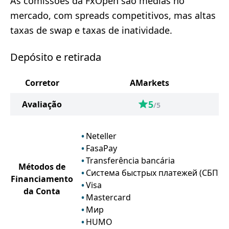
As comissões da FxOpen são médias no
mercado, com spreads competitivos, mas altas
taxas de swap e taxas de inatividade.
Depósito e retirada
Corretor
AMarkets
5
Avaliação
/5
Neteller
FasaPay
Transferência bancária
Métodos de
Система быстрых платежей (СБП)
Financiamento
Visa
da Conta
Mastercard
Мир
HUMO