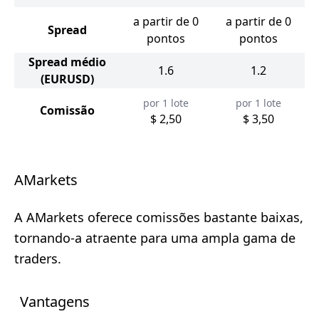
a partir de 0
a partir de 0
Spread
pontos
pontos
Spread médio
1.6
1.2
(EURUSD)
por 1 lote
por 1 lote
Comissão
$ 2,50
$ 3,50
AMarkets
A AMarkets oferece comissões bastante baixas,
tornando-a atraente para uma ampla gama de
traders.
Vantagens