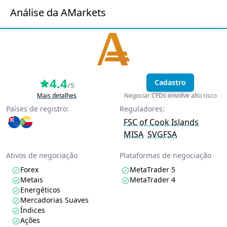
Análise da AMarkets
4.4
Cadastro
/5
Mais detalhes
Negociar CFDs envolve alto risco
Países de registro:
Reguladores:
FSC of Cook Islands
MISA
SVGFSA
Ativos de negociação
Plataformas de negociação
Forex
MetaTrader 5
Metais
MetaTrader 4
Energéticos
Mercadorias Suaves
Índices
Ações