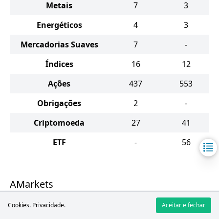
Metais
7
3
Energéticos
4
3
Mercadorias Suaves
7
-
Índices
16
12
Ações
437
553
Obrigações
2
-
Criptomoeda
27
41
ETF
-
56
AMarkets
Cookies.
Privacidade
.
Aceitar e fechar
O corretor oferece uma ampla variedade de