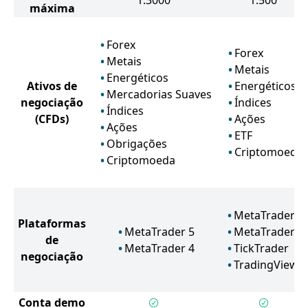
1:3000
1:500
máxima
Forex
Forex
Metais
Metais
Energéticos
Ativos de
Energéticos
Mercadorias Suaves
negociação
Índices
Índices
(CFDs)
Ações
Ações
ETF
Obrigações
Criptomoeda
Criptomoeda
MetaTrader 4
Plataformas
MetaTrader 5
MetaTrader 5
de
MetaTrader 4
TickTrader
negociação
TradingView
Conta demo