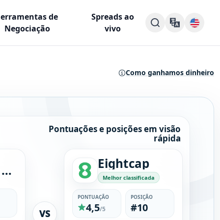
Ferramentas de
Spreads ao
Negociação
vivo
Como ganhamos dinheiro
Pontuações e posições em visão
rápida
Eightcap
Blueberry Markets
Melhor classificada
PONTUAÇÃO
POSIÇÃO
4,5
#10
/5
VS