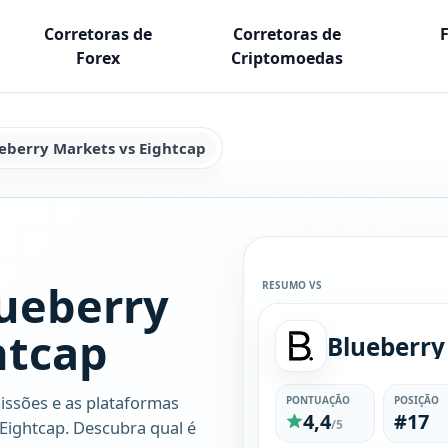
Corretoras de
Corretoras de
Forex
Criptomoedas
eberry Markets vs Eightcap
ueberry
RESUMO VS
htcap
issões e as plataformas
PONTUAÇÃO
POSIÇÃO
4,4
#17
Eightcap. Descubra qual é
/5