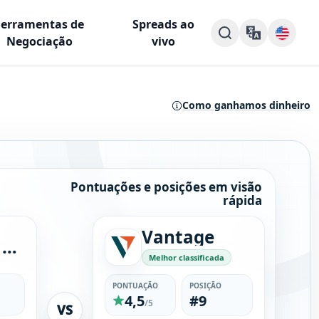
Ferramentas de
Spreads ao
Negociação
vivo
Como ganhamos dinheiro
Pontuações e posições em visão
rápida
Vantage
Blueberry Markets
Melhor classificada
PONTUAÇÃO
POSIÇÃO
4,5
#9
/5
VS