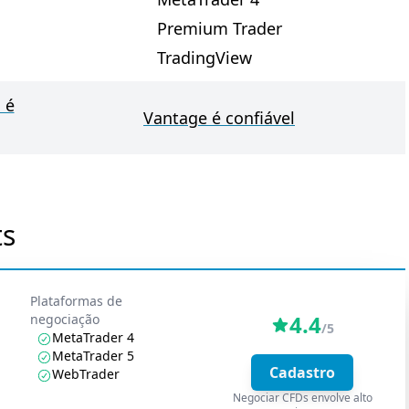
Premium Trader
TradingView
 é
Vantage é confiável
ts
Plataformas de
4.4
negociação
/5
MetaTrader 4
MetaTrader 5
Cadastro
WebTrader
Negociar CFDs envolve alto