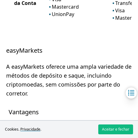
da Conta
Transferê
Mastercard
Visa
UnionPay
Masterca
easyMarkets
A easyMarkets oferece uma ampla variedade de
métodos de depósito e saque, incluindo
criptomoedas, sem comissões por parte do
corretor.
Vantagens
Depósitos instantâneos
Cookies.
Privacidade
.
Aceitar e fechar
Suporte a criptomoedas