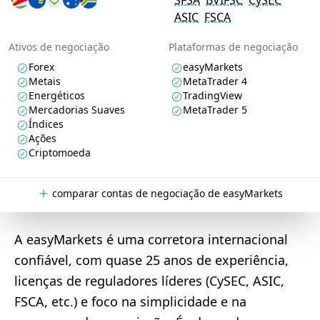
SFSA
BVIFSC
CySEC
ASIC
FSCA
Ativos de negociação
Plataformas de negociação
Forex
easyMarkets
Metais
MetaTrader 4
Energéticos
TradingView
Mercadorias Suaves
MetaTrader 5
Índices
Ações
Criptomoeda
comparar contas de negociação de easyMarkets
A easyMarkets é uma corretora internacional
confiável, com quase 25 anos de experiência,
licenças de reguladores líderes (CySEC, ASIC,
FSCA, etc.) e foco na simplicidade e na