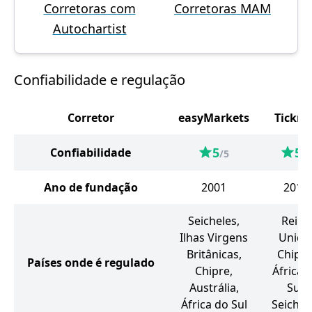
Corretoras com
Corretoras MAM
Autochartist
Confiabilidade e regulação
Corretor
easyMarkets
Tickmi
5
5
Confiabilidade
/5
/5
Ano de fundação
2001
2014
Seicheles,
Reino
Ilhas Virgens
Unido
Britânicas,
Chipre
Países onde é regulado
Chipre,
África 
Austrália,
Sul,
África do Sul
Seichel