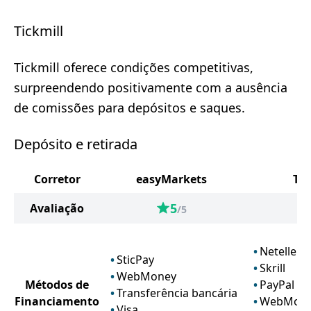
Tickmill
Tickmill oferece condições competitivas,
surpreendendo positivamente com a ausência
de comissões para depósitos e saques.
Depósito e retirada
Corretor
easyMarkets
Tic
5
Avaliação
/5
Neteller
SticPay
Skrill
WebMoney
Métodos de
PayPal
Transferência bancária
Financiamento
WebMon
Visa