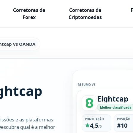
Corretoras de
Corretoras de
Forex
Criptomoedas
htcap vs OANDA
ghtcap
RESUMO VS
Eightcap
Melhor classificada
issões e as plataformas
PONTUAÇÃO
POSIÇÃO
4,5
#10
Descubra qual é a melhor
/5