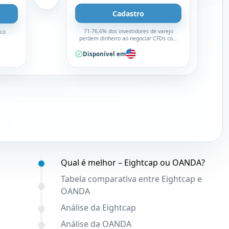
Cadastro
71-76,6% dos investidores de varejo
sco
perdem dinheiro ao negociar CFDs com
este corretor
Disponível em
Conteúdo:
Qual é melhor – Eightcap ou OANDA?
Tabela comparativa entre Eightcap e
OANDA
Análise da Eightcap
Análise da OANDA