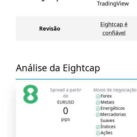
TradingView
Eightcap é
Revisão
confiável
Análise da Eightcap
Spread a partir
Ativos de negociação
de
Forex
EURUSD
Metais
0
Energéticos
Mercadorias
pips
Suaves
Índices
Ações