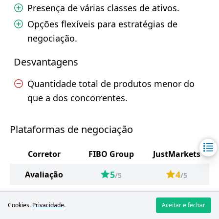
Presença de várias classes de ativos.
Opções flexíveis para estratégias de
negociação.
Desvantagens
Quantidade total de produtos menor do
que a dos concorrentes.
Plataformas de negociação
Corretor
FIBO Group
JustMarkets
5
4
Avaliação
/5
/5
MetaTrader 4
Cookies.
Privacidade
.
Aceitar e fechar
Plataformas de
MetaTrader 4
cTrader