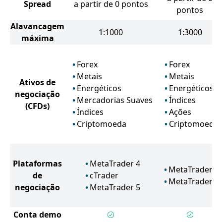
Spread
a partir de 0 pontos
pontos
Alavancagem
1:1000
1:3000
máxima
Forex
Forex
Metais
Metais
Ativos de
Energéticos
Energéticos
negociação
Mercadorias Suaves
Índices
(CFDs)
Índices
Ações
Criptomoeda
Criptomoeda
Plataformas
MetaTrader 4
MetaTrader 4
de
cTrader
MetaTrader 5
negociação
MetaTrader 5
Conta demo