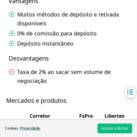
Vantagens
Muitos métodos de depósito e retirada
disponíveis
0% de comissão para depósito
Depósito instantâneo
Desvantagens
Taxa de 2% ao sacar sem volume de
negociação
Mercados e produtos
Corretor
FxPro
Libertex
5
4.4
Mercados e Produtos
Cookies.
Privacidade
.
Aceitar e fechar
/5
/5