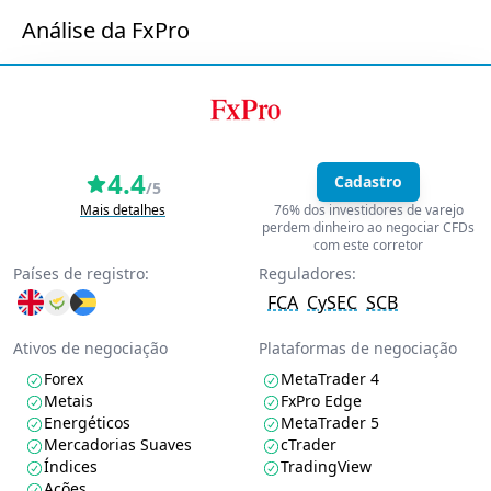
Análise da FxPro
4.4
Cadastro
/5
Mais detalhes
76% dos investidores de varejo
perdem dinheiro ao negociar CFDs
com este corretor
Países de registro:
Reguladores:
FCA
CySEC
SCB
Ativos de negociação
Plataformas de negociação
Forex
MetaTrader 4
Metais
FxPro Edge
Energéticos
MetaTrader 5
Mercadorias Suaves
cTrader
Índices
TradingView
Ações