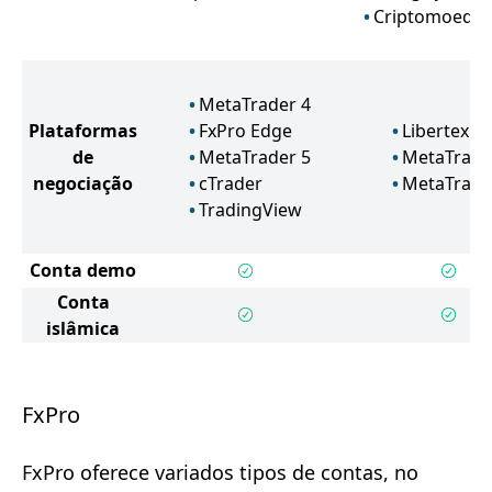
Criptomoeda
MetaTrader 4
Plataformas
FxPro Edge
Libertex
de
MetaTrader 5
MetaTrade
negociação
cTrader
MetaTrade
TradingView
Conta demo
Conta
islâmica
FxPro
FxPro oferece variados tipos de contas, no