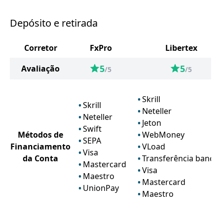
Depósito e retirada
Corretor
FxPro
Libertex
5
5
Avaliação
/5
/5
Skrill
Skrill
Neteller
Neteller
Jeton
Swift
Métodos de
WebMoney
SEPA
Financiamento
VLoad
Visa
da Conta
Transferência bancár
Mastercard
Visa
Maestro
Mastercard
UnionPay
Maestro