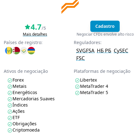
4.7
Cadastro
/5
Mais detalhes
Negociar CFDs envolve alto risco
Países de registro:
Reguladores:
SVGFSA
НБ РБ
CySEC
FSC
Ativos de negociação
Plataformas de negociação
Forex
Libertex
Metais
MetaTrader 4
Energéticos
MetaTrader 5
Mercadorias Suaves
Índices
Ações
ETF
Obrigações
Criptomoeda