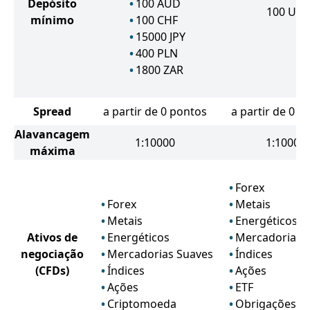
Depósito
100
AUD
100
US
mínimo
100
CHF
15000
JPY
400
PLN
1800
ZAR
Spread
a partir de 0 pontos
a partir de 0 p
Alavancagem
1:10000
1:1000
máxima
Forex
Forex
Metais
Metais
Energéticos
Ativos de
Energéticos
Mercadorias 
negociação
Mercadorias Suaves
Índices
(CFDs)
Índices
Ações
Ações
ETF
Criptomoeda
Obrigações