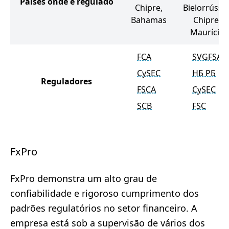
Países onde é regulado
Chipre,
Bielorrússia
Bahamas
Chipre,
Maurício
FCA
SVGFSA
CySEC
НБ РБ
Reguladores
FSCA
CySEC
SCB
FSC
FxPro
FxPro demonstra um alto grau de
confiabilidade e rigoroso cumprimento dos
padrões regulatórios no setor financeiro. A
empresa está sob a supervisão de vários dos