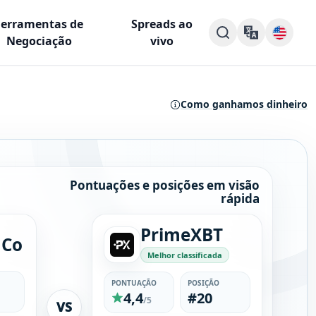
Ferramentas de
Spreads ao
Negociação
vivo
Como ganhamos dinheiro
Pontuações e posições em visão
rápida
PrimeXBT
 Co
Melhor classificada
PONTUAÇÃO
POSIÇÃO
4,4
#20
/5
VS