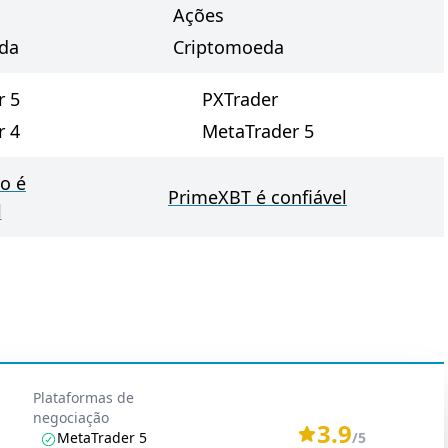
Ações
da
Criptomoeda
r 5
PXTrader
r 4
MetaTrader 5
o é
PrimeXBT é confiável
l
Plataformas de
negociação
3.9
MetaTrader 5
/5