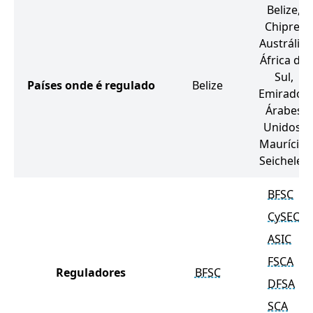
Belize,
Chipre,
Austrália,
África do
Sul,
Países onde é regulado
Belize
Emirados
Árabes
Unidos,
Maurício,
Seicheles
BFSC
CySEC
ASIC
FSCA
Reguladores
BFSC
DFSA
SCA