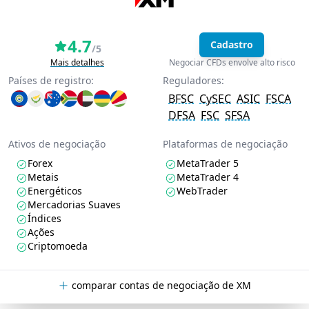
4.7
Cadastro
/5
Mais detalhes
Negociar CFDs envolve alto risco
Países de registro:
Reguladores:
BFSC
CySEC
ASIC
FSCA
DFSA
FSC
SFSA
Ativos de negociação
Plataformas de negociação
Forex
MetaTrader 5
Metais
MetaTrader 4
Energéticos
WebTrader
Mercadorias Suaves
Índices
Ações
Criptomoeda
comparar contas de negociação de XM