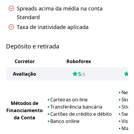
Spreads acima da média na conta
Standard
Taxa de inatividade aplicada
Depósito e retirada
Corretor
Roboforex
X
5
4
Avaliação
/5
Netel
Carteiras on-line
Skrill
Métodos de
Transferência bancária
SticP
Financiamento
Cartões de crédito e débito
Swift
da Conta
Banco online
Visa
Mast