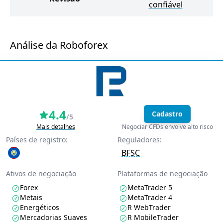
confiável
Análise da Roboforex
4.4
Cadastro
/5
Mais detalhes
Negociar CFDs envolve alto risco
Países de registro:
Reguladores:
BFSC
Ativos de negociação
Plataformas de negociação
Forex
MetaTrader 5
Metais
MetaTrader 4
Energéticos
R WebTrader
Mercadorias Suaves
R MobileTrader