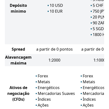
Depósito
10
USD
5
CHF
mínimo
10
EUR
750
JPY
20
PLN
90
ZAR
5
SGD
1800
HU
Spread
a partir de 0 pontos
a partir de 0 p
Alavancagem
1:2000
1:1000
máxima
Forex
Forex
Metais
Metais
Ativos de
Energéticos
Energéticos
negociação
Mercadorias Suaves
Mercadorias 
(CFDs)
Índices
Índices
Ações
Ações