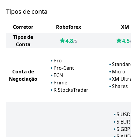
Tipos de conta
Corretor
Roboforex
XM
Tipos de
4.8
4.5
/5
/5
Conta
Pro
Standard
Pro-Cent
Conta de
Micro
ECN
Negociação
XM Ultra 
Prime
Shares
R StocksTrader
5
USD
5
EUR
5
GBP
5
AUD