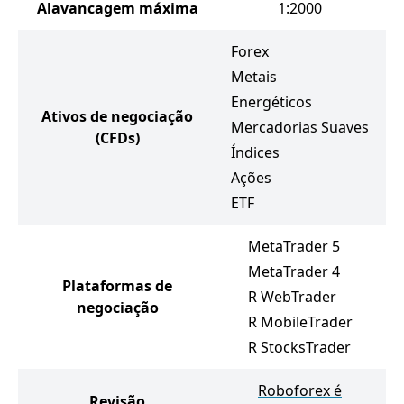
Alavancagem máxima
1:2000
Forex
Metais
Energéticos
Ativos de negociação
Mercadorias Suaves
(CFDs)
Índices
Ações
ETF
MetaTrader 5
MetaTrader 4
Plataformas de
R WebTrader
negociação
R MobileTrader
R StocksTrader
Roboforex é
Revisão