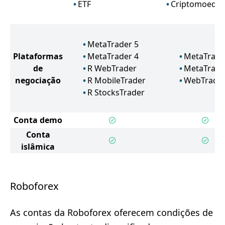
ETF
Criptomoeda
MetaTrader 5
Plataformas
MetaTrader 4
MetaTrade
de
R WebTrader
MetaTrade
negociação
R MobileTrader
WebTrade
R StocksTrader
Conta demo
Conta
islâmica
Roboforex
As contas da Roboforex oferecem condições de