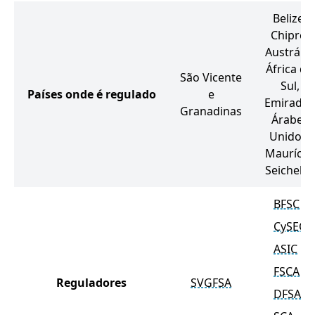
Belize,
Chipre,
Austrália,
África do
São Vicente
Sul,
Países onde é regulado
e
Emirados
Granadinas
Árabes
Unidos,
Maurício,
Seicheles
BFSC
CySEC
ASIC
FSCA
Reguladores
SVGFSA
DFSA