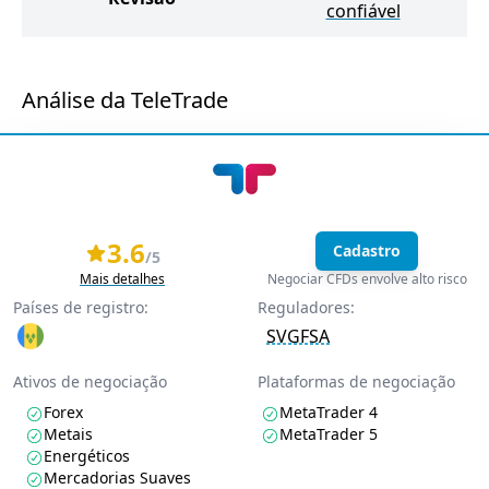
confiável
Análise da TeleTrade
3.6
Cadastro
/5
Mais detalhes
Negociar CFDs envolve alto risco
Países de registro:
Reguladores:
SVGFSA
Ativos de negociação
Plataformas de negociação
Forex
MetaTrader 4
Metais
MetaTrader 5
Energéticos
Mercadorias Suaves