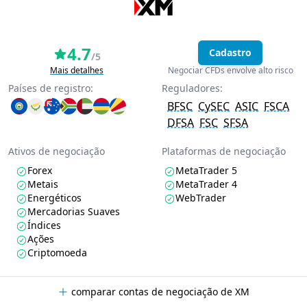
4.7
Cadastro
/5
Mais detalhes
Negociar CFDs envolve alto risco
Países de registro:
Reguladores:
BFSC
CySEC
ASIC
FSCA
DFSA
FSC
SFSA
Ativos de negociação
Plataformas de negociação
Forex
MetaTrader 5
Metais
MetaTrader 4
Energéticos
WebTrader
Mercadorias Suaves
Índices
Ações
Criptomoeda
comparar contas de negociação de XM