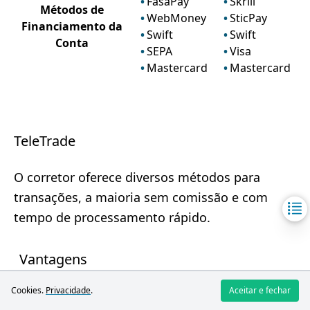
FasaPay
Skrill
Métodos de
WebMoney
SticPay
Financiamento da
Swift
Swift
Conta
SEPA
Visa
Mastercard
Mastercard
TeleTrade
O corretor oferece diversos métodos para
transações, a maioria sem comissão e com
tempo de processamento rápido.
Vantagens
Ampla escolha de métodos de depósito e
Cookies.
Privacidade
.
Aceitar e fechar