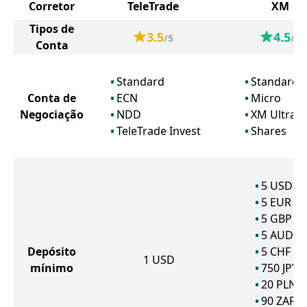
Corretor
TeleTrade
XM
Tipos de
3.5
4.5
/5
/5
Conta
Standard
Standard
Conta de
ECN
Micro
Negociação
NDD
XM Ultra 
TeleTrade Invest
Shares
5
USD
5
EUR
5
GBP
5
AUD
Depósito
5
CHF
1
USD
mínimo
750
JPY
20
PLN
90
ZAR