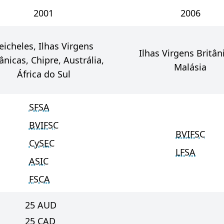
2001
2006
eicheles, Ilhas Virgens
Ilhas Virgens Britân
ânicas, Chipre, Austrália,
Malásia
África do Sul
SFSA
BVIFSC
BVIFSC
CySEC
LFSA
ASIC
FSCA
25
AUD
25
CAD