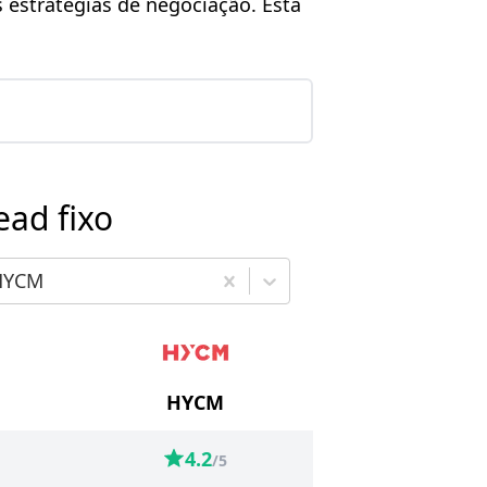
 estratégias de negociação. Esta
ad fixo
colha o terceiro corretor para comparar
HYCM
HYCM
4.2
/5