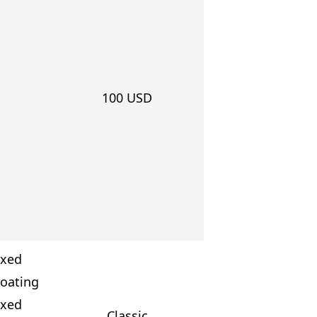
100
USD
ixed
loating
ixed
Classic