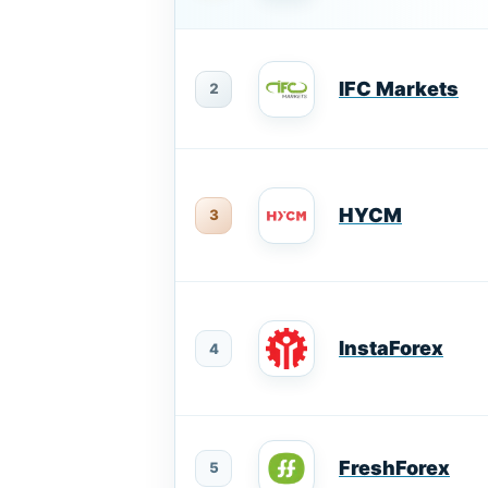
IFC Markets
2
HYCM
3
InstaForex
4
FreshForex
5