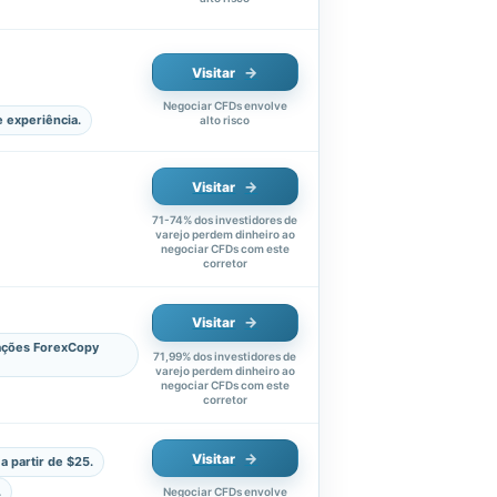
Visitar
Negociar CFDs envolve
e experiência.
alto risco
Visitar
71-74% dos investidores de
varejo perdem dinheiro ao
negociar CFDs com este
corretor
Visitar
iações ForexCopy
71,99% dos investidores de
varejo perdem dinheiro ao
negociar CFDs com este
corretor
Visitar
a partir de $25.
.
Negociar CFDs envolve