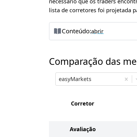
necessário que os traders encont
lista de corretores foi projetada 
Conteúdo:
abrir
Comparação das melh
Escolha o primeiro corretor pa
easyMarkets
Corretor
Avaliação