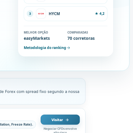
HYCM
★
4,2
3
MELHOR OPÇÃO
COMPARADAS
easyMarkets
70 corretoras
Metodologia do ranking
s de Forex com spread fixo segundo a nossa
Visitar
lation, Freeze Rate).
Negociar CFDs envolve
alto risco