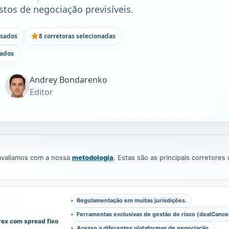
tos de negociação previsíveis.
isados
8 corretoras selecionadas
rados
Andrey Bondarenko
Editor
 avaliamos com a nossa
metodologia
. Estas são as principais corretore
Regulamentação em muitas jurisdições.
Ferramentas exclusivas de gestão de risco (dealCancel
rex com spread fixo
Acesso a diferentes plataformas de negociação.