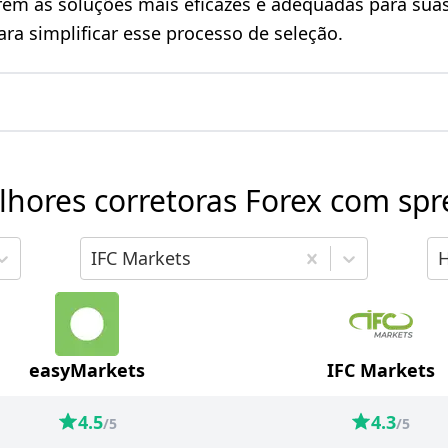
rem as soluções mais eficazes e adequadas para suas
para simplificar esse processo de seleção.
ores corretoras Forex com spre
ra comparar
Escolha o segundo corretor para comparar
Es
IFC Markets
easyMarkets
IFC Markets
4.5
4.3
/5
/5