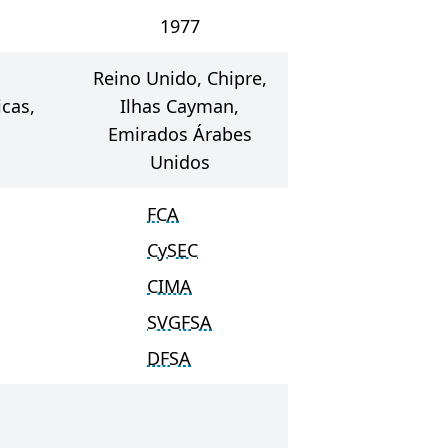
1977
Reino Unido, Chipre,
icas,
Ilhas Cayman,
Emirados Árabes
Unidos
FCA
CySEC
CIMA
SVGFSA
DFSA