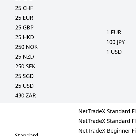
25
CHF
25
EUR
25
GBP
1
EUR
25
HKD
100
JPY
250
NOK
1
USD
25
NZD
250
SEK
25
SGD
25
USD
430
ZAR
NetTradeX Standard F
NetTradeX Standard F
NetTradeX Beginner F
Standard