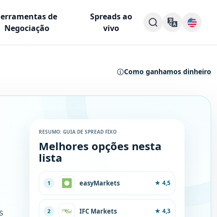
Ferramentas de
Spreads ao
Negociação
vivo
Como ganhamos dinheiro
RESUMO: GUIA DE SPREAD FIXO
Melhores opções nesta
lista
easyMarkets
★
4,5
1
s
IFC Markets
★
4,3
2