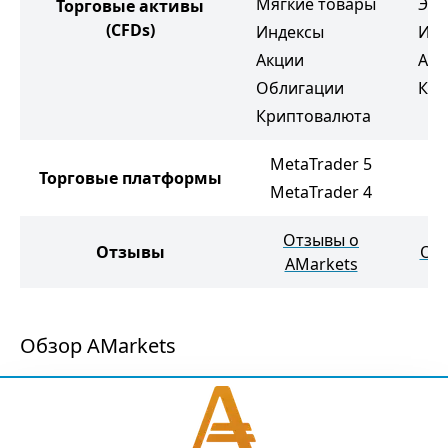
Мягкие товары
Эне
Торговые активы
(CFDs)
Индексы
Инд
Акции
Акц
Облигации
Кри
Криптовалюта
MetaTrader 5
M
Торговые платформы
MetaTrader 4
M
Отзывы о
Отзывы
Отз
AMarkets
Обзор AMarkets