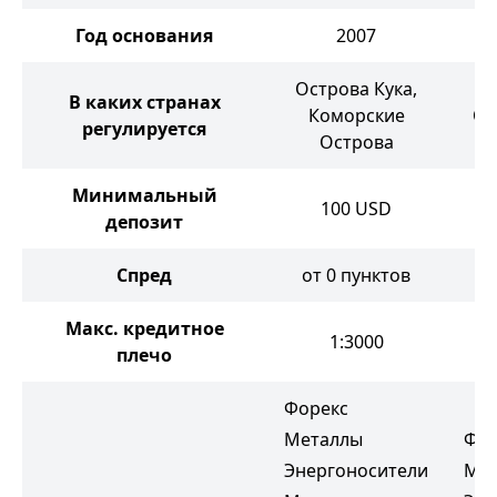
Год основания
2007
Острова Кука,
В каких странах
Коморские
Ос
регулируется
Острова
Минимальный
100
USD
депозит
Спред
от 0 пунктов
о
Макс. кредитное
1:3000
плечо
Форекс
Металлы
Фор
Энергоносители
Ме