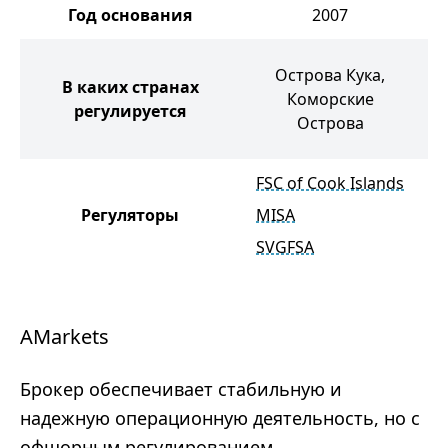
Год основания
2007
К
Острова Кука,
В каких странах
Коморские
регулируется
Острова
FSC of Cook Islands
Регуляторы
MISA
SVGFSA
AMarkets
Брокер обеспечивает стабильную и
надежную операционную деятельность, но с
офшорным регулированием.