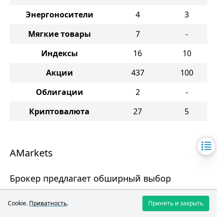
Энергоносители
4
3
Мягкие товары
7
-
Индексы
16
10
Акции
437
100
Облигации
2
-
Криптовалюта
27
5
AMarkets
Брокер предлагает обширный выбор
активов для торговли, включая валютные
Cookie.
Приватность
.
Принять и закрыть
пары, металлы, криптовалюты, облигации,