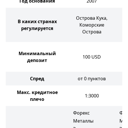
Год основания
2007
Б
Острова Кука,
В каких странах
В
Коморские
регулируется
Острова
Минимальный
100
USD
депозит
Спред
от 0 пунктов
от
Макс. кредитное
1:3000
плечо
Форекс
Фор
Металлы
Ме