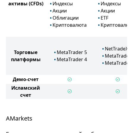
активы
(CFDs)
Индексы
Индексы
Акции
Акции
Облигации
ETF
Криптовалюта
Криптовалют
NetTradeX
Торговые
MetaTrader 5
MetaTrader 
платформы
MetaTrader 4
MetaTrader 
Демо-счет
Исламский
счет
AMarkets