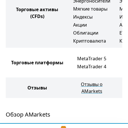
Энергоносители
Эне
Мягкие товары
Мяг
Торговые активы
(CFDs)
Индексы
Инд
Акции
Акц
Облигации
ETF
Криптовалюта
Кри
N
MetaTrader 5
Торговые платформы
M
MetaTrader 4
M
Отзывы о
О
Отзывы
AMarkets
Обзор AMarkets