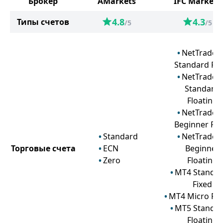
Брокер
AMarkets
IFC Markets
4.8
4.3
Типы счетов
/5
/5
NetTradeX
Standard Fix
NetTradeX
Standard
Floating
NetTradeX
Beginner Fix
Standard
NetTradeX
Торговые счета
ECN
Beginner
Zero
Floating
MT4 Standa
Fixed
MT4 Micro Fix
MT5 Standa
Floating