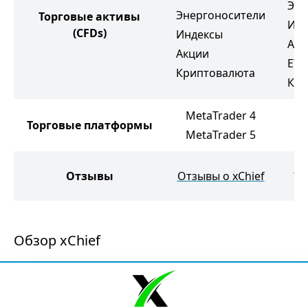
Эне
Энергоносители
Торговые активы
Инд
(CFDs)
Индексы
Акц
Акции
ETF
Криптовалюта
Кри
MetaTrader 4
Торговые платформы
M
MetaTrader 5
От
Отзывы
Отзывы о xChief
Обзор xChief