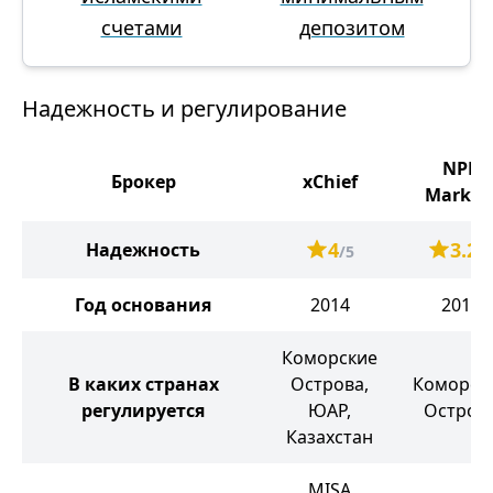
счетами
депозитом
Надежность и регулирование
NPB
Брокер
xChief
Market
4
3.2
Надежность
/5
/5
Год основания
2014
2016
Коморские
В каких странах
Острова,
Коморск
регулируется
ЮАР,
Остров
Казахстан
MISA