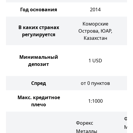
Год основания
2014
Коморские
В каких странах
Острова, ЮАР,
регулируется
Казахстан
Минимальный
1
USD
депозит
Спред
от 0 пунктов
от
Макс. кредитное
1:1000
плечо
Фор
Форекс
Ме
Металлы