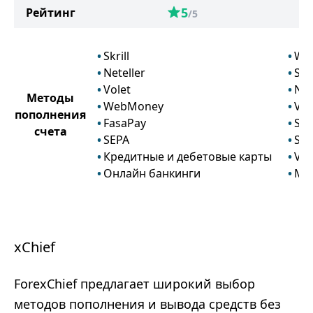
5
Рейтинг
/5
Skrill
We
Neteller
Skri
Volet
Net
Методы
WebMoney
Vol
пополнения
FasaPay
Swi
счета
SEPA
SE
Кредитные и дебетовые карты
Vis
Онлайн банкинги
Mas
xChief
ForexChief предлагает широкий выбор
методов пополнения и вывода средств без