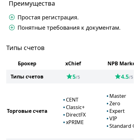
Преимущества
Простая регистрация.
Понятные требования к документам.
Типы счетов
Брокер
xChief
NPB Markets
5
4.5
Типы счетов
/5
/5
Master
CENT
Zero
Classic+
Торговые счета
Expert
DirectFX
VIP
xPRIME
Standard Ce