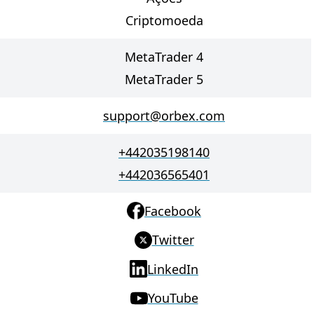
Criptomoeda
MetaTrader 4
MetaTrader 5
support@orbex.com
+442035198140
+442036565401
Facebook
Twitter
LinkedIn
YouTube