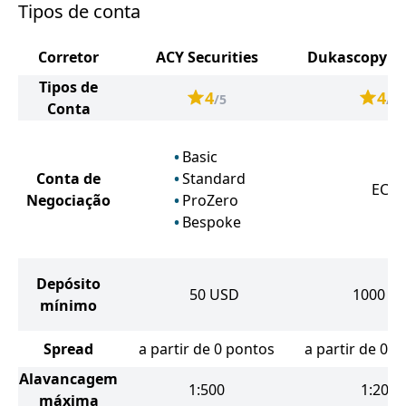
Tipos de conta
Corretor
ACY Securities
Dukascopy B
Tipos de
4
4
/5
/5
Conta
Basic
Conta de
Standard
ECN
Negociação
ProZero
Bespoke
Depósito
50
USD
1000
U
mínimo
Spread
a partir de 0 pontos
a partir de 0.1
Alavancagem
1:500
1:200
máxima