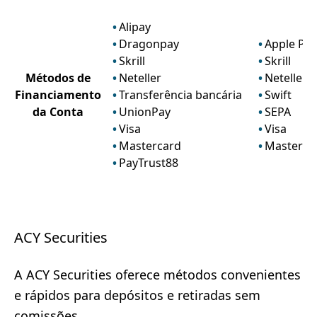
Alipay
Dragonpay
Apple Pay
Skrill
Skrill
Métodos de
Neteller
Neteller
Financiamento
Transferência bancária
Swift
da Conta
UnionPay
SEPA
Visa
Visa
Mastercard
Masterca
PayTrust88
ACY Securities
A ACY Securities oferece métodos convenientes
e rápidos para depósitos e retiradas sem
comissões.