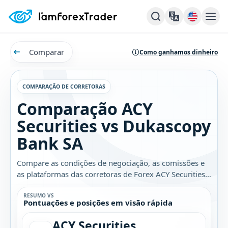
Comparar
Como ganhamos dinheiro
COMPARAÇÃO DE CORRETORAS
Comparação ACY
Securities vs Dukascopy
Bank SA
Compare as condições de negociação, as comissões e
as plataformas das corretoras de Forex ACY Securities e
Dukascopy Bank SA. Descubra qual é a melhor opção
para você.
RESUMO VS
Pontuações e posições em visão rápida
ACY Securities