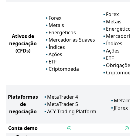
Forex
Forex
Metais
Metais
Energéticos
Energéticos
Ativos de
Mercadorias
Mercadorias Suaves
negociação
Índices
Índices
(CFDs)
Ações
Ações
ETF
ETF
Obrigações
Criptomoeda
Criptomoed
Plataformas
MetaTrader 4
MetaTrad
de
MetaTrader 5
JForex
negociação
ACY Trading Platform
Conta demo