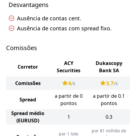
Desvantagens
Ausência de contas cent.
Ausência de contas com spread fixo.
Comissões
ACY
Dukascopy
Corretor
Securities
Bank SA
4
3.7
Comissões
/5
/5
a partir de 0
a partir de 0.1
Spread
pontos
pontos
Spread médio
1
0.3
(EURUSD)
por $1 milhão de
por 1 lote