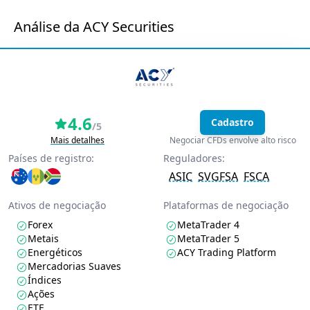
Análise da ACY Securities
4.6
Cadastro
/5
Mais detalhes
Negociar CFDs envolve alto risco
Países de registro:
Reguladores:
ASIC
SVGFSA
FSCA
Ativos de negociação
Plataformas de negociação
Forex
MetaTrader 4
Metais
MetaTrader 5
Energéticos
ACY Trading Platform
Mercadorias Suaves
Índices
Ações
ETF