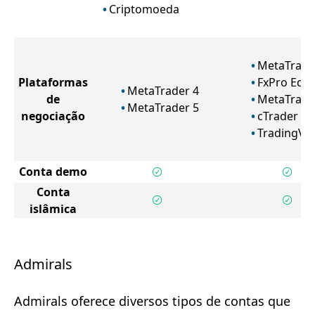
Criptomoeda
MetaTrade
Plataformas
FxPro Edg
MetaTrader 4
de
MetaTrade
MetaTrader 5
negociação
cTrader
TradingVi
Conta demo
Conta
islâmica
Admirals
Admirals oferece diversos tipos de contas que