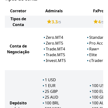
Corretor
Admirals
FxPro
Tipos de
3.3
4
/5
/5
Conta
Zero.MT4
Standard
Zero.MT5
Pro Accou
Conta de
Trade.MT4
Raw+
Negociação
Trade.MT5
Elite
Invest.MT5
cTrader
1
USD
1
EUR
100
USD
25
GBP
100
EUR
25
AUD
100
GBP
Depósito
100
BRL
100
AUD