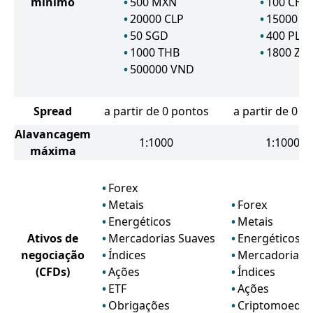
mínimo
500
MXN
100
CHF
20000
CLP
15000
JP
50
SGD
400
PLN
1000
THB
1800
ZA
500000
VND
Spread
a partir de 0 pontos
a partir de 0 p
Alavancagem
1:1000
1:10000
máxima
Forex
Metais
Forex
Energéticos
Metais
Ativos de
Mercadorias Suaves
Energéticos
negociação
Índices
Mercadorias 
(CFDs)
Ações
Índices
ETF
Ações
Obrigações
Criptomoeda