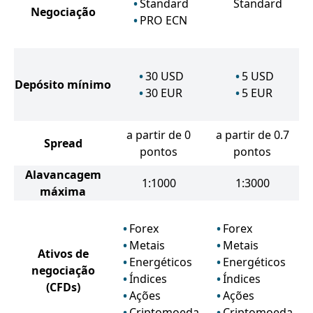
Standard
Standard
Negociação
PRO ECN
30
USD
5
USD
Depósito mínimo
30
EUR
5
EUR
a partir de 0
a partir de 0.7
Spread
pontos
pontos
Alavancagem
1:1000
1:3000
máxima
Forex
Forex
Metais
Metais
Ativos de
Energéticos
Energéticos
negociação
Índices
Índices
(CFDs)
Ações
Ações
Criptomoeda
Criptomoeda