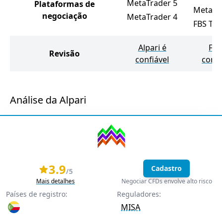
MetaTrader 5
Plataformas de
MetaTr
negociação
MetaTrader 4
FBS Tra
Alpari é
FBS
Revisão
confiável
confi
Análise da Alpari
3.9
Cadastro
/5
Mais detalhes
Negociar CFDs envolve alto risco
Países de registro:
Reguladores:
MISA