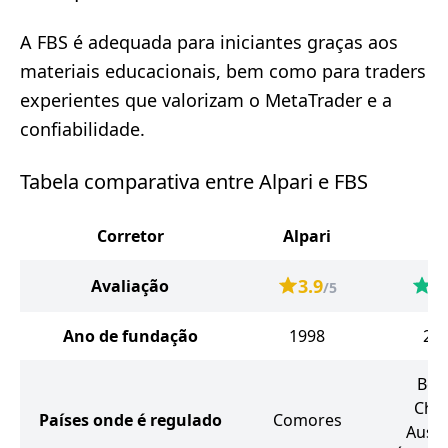
A FBS é adequada para iniciantes graças aos
materiais educacionais, bem como para traders
experientes que valorizam o MetaTrader e a
confiabilidade.
Tabela comparativa entre Alpari e FBS
Corretor
Alpari
FB
3.9
4
Avaliação
/5
Ano de fundação
1998
20
Beli
Chip
Países onde é regulado
Comores
Austr