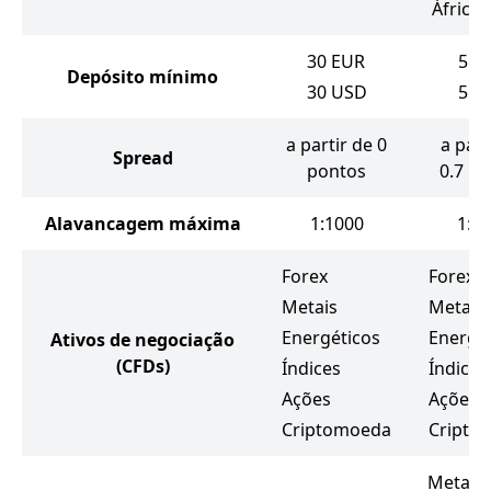
África 
30
EUR
5
E
Depósito mínimo
30
USD
5
U
a partir de 0
a part
Spread
pontos
0.7 p
Alavancagem máxima
1:1000
1:3
Forex
Forex
Metais
Metais
Energéticos
Energé
Ativos de negociação
(CFDs)
Índices
Índices
Ações
Ações
Criptomoeda
Cripto
MetaTr