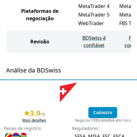
MetaTrader 4
MetaTr
Plataformas de
MetaTrader 5
MetaTr
negociação
WebTrader
FBS Tra
BDSwiss é
FBS
Revisão
confiável
confi
Análise da BDSwiss
3.9
Cadastro
/5
Mais detalhes
Negociar CFDs envolve alto risco
Países de registro:
Reguladores:
SFSA
MISA
FSC
FSCA