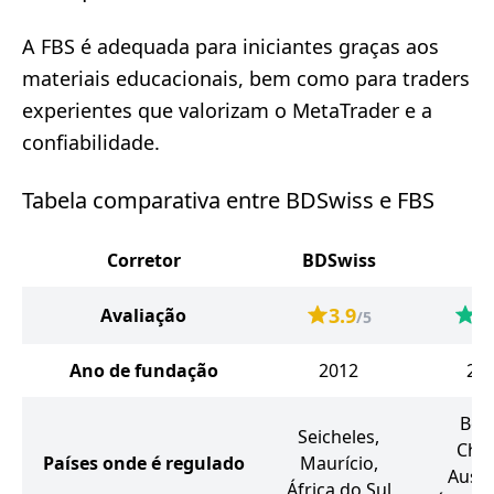
A FBS é adequada para iniciantes graças aos
materiais educacionais, bem como para traders
experientes que valorizam o MetaTrader e a
confiabilidade.
Tabela comparativa entre BDSwiss e FBS
Corretor
BDSwiss
FB
3.9
4
Avaliação
/5
Ano de fundação
2012
20
Beli
Seicheles,
Chip
Países onde é regulado
Maurício,
Austr
África do Sul