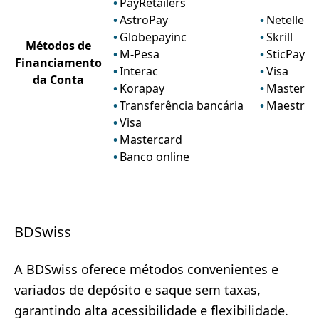
PayRetailers
AstroPay
Neteller
Globepayinc
Skrill
Métodos de
M-Pesa
SticPay
Financiamento
Interac
Visa
da Conta
Korapay
Masterca
Transferência bancária
Maestro
Visa
Mastercard
Banco online
BDSwiss
A BDSwiss oferece métodos convenientes e
variados de depósito e saque sem taxas,
garantindo alta acessibilidade e flexibilidade.