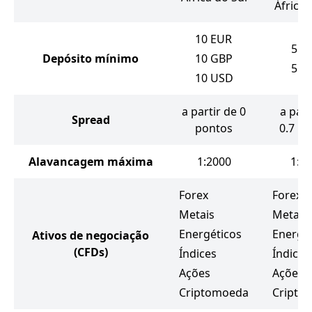
África 
10
EUR
5
E
Depósito mínimo
10
GBP
5
U
10
USD
a partir de 0
a part
Spread
pontos
0.7 p
Alavancagem máxima
1:2000
1:3
Forex
Forex
Metais
Metais
Energéticos
Energé
Ativos de negociação
(CFDs)
Índices
Índices
Ações
Ações
Criptomoeda
Cripto