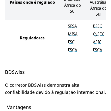
Países onde é regulado
Austrália,
África do
África do
Sul
Sul
SFSA
BFSC
MISA
CySEC
Reguladores
FSC
ASIC
FSCA
FSCA
BDSwiss
O corretor BDSwiss demonstra alta
confiabilidade devido à regulação internacional.
Vantagens