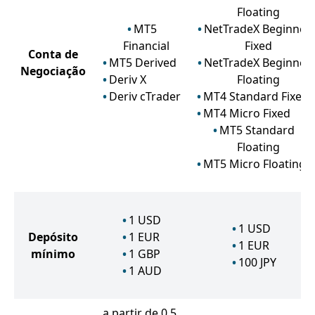
Floating
MT5
NetTradeX Beginner
Financial
Fixed
Conta de
MT5 Derived
NetTradeX Beginner
Negociação
Deriv X
Floating
Deriv cTrader
MT4 Standard Fixed
MT4 Micro Fixed
MT5 Standard
Floating
MT5 Micro Floating
1
USD
1
USD
Depósito
1
EUR
1
EUR
mínimo
1
GBP
100
JPY
1
AUD
a partir de 0.5