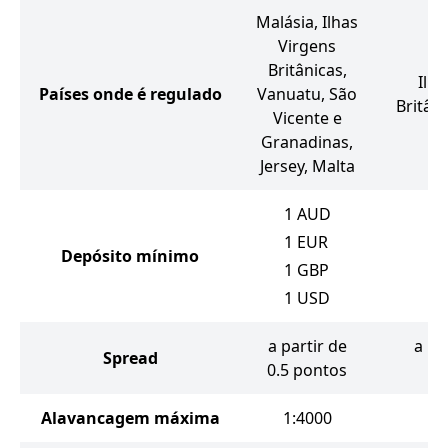
Malásia, Ilhas
Virgens
Britânicas,
Ilha
Países onde é regulado
Vanuatu, São
Britâni
Vicente e
Granadinas,
Jersey, Malta
1
AUD
1
EUR
Depósito mínimo
1
GBP
1
USD
a partir de
a pa
Spread
0.5 pontos
Alavancagem máxima
1:4000