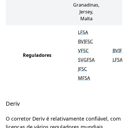
Granadinas,
Jersey,
Malta
LFSA
BVIFSC
VFSC
BVIFSC
Reguladores
SVGFSA
LFSA
JFSC
MFSA
Deriv
O corretor Deriv é relativamente confiável, com
licenças de vários reguladores mundiais.