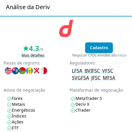
Análise da Deriv
4.3
Cadastro
/5
Mais detalhes
Negociar CFDs envolve alto risco
Países de registro:
Reguladores:
LFSA
BVIFSC
VFSC
SVGFSA
JFSC
MFSA
Ativos de negociação
Plataformas de negociação
Forex
MetaTrader 5
Metais
Deriv X
Energéticos
cTrader
Índices
Ações
ETF