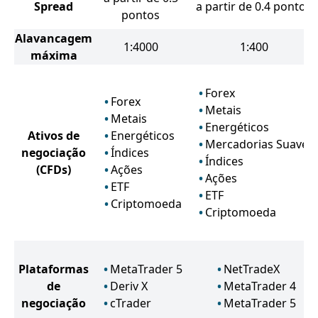
Spread
a partir de 0.4 pontos
pontos
Alavancagem
1:4000
1:400
máxima
Forex
Forex
Metais
Metais
Energéticos
Ativos de
Energéticos
Mercadorias Suaves
negociação
Índices
Índices
(CFDs)
Ações
Ações
ETF
ETF
Criptomoeda
Criptomoeda
Plataformas
MetaTrader 5
NetTradeX
de
Deriv X
MetaTrader 4
negociação
cTrader
MetaTrader 5