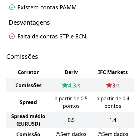
Existem contas PAMM.
Desvantagens
Falta de contas STP e ECN.
Comissões
Corretor
Deriv
IFC Markets
4.3
3
Comissões
/5
/5
a partir de 0.5
a partir de 0.4
Spread
pontos
pontos
Spread médio
0.5
1.4
(EURUSD)
Sem dados
Sem dados
Comissão