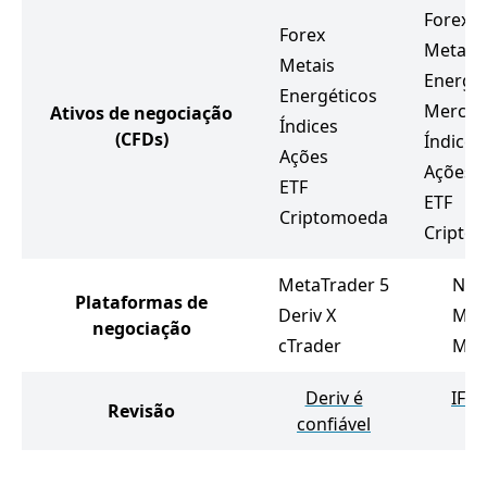
Forex
Forex
Metais
Metais
Energét
Energéticos
Mercad
Ativos de negociação
Índices
(CFDs)
Índices
Ações
Ações
ETF
ETF
Criptomoeda
Cripto
MetaTrader 5
Net
Plataformas de
Deriv X
Met
negociação
cTrader
Met
Deriv é
IFC 
Revisão
confiável
co