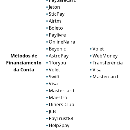
PaySafeCard
Jeton
SticPay
Airtm
Boleto
Paylivre
OnlineNaira
Beyonic
Volet
Métodos de
AstroPay
WebMoney
Financiamento
1foryou
Transferência ba
da Conta
Volet
Visa
Swift
Mastercard
Visa
Mastercard
Maestro
Diners Club
JCB
PayTrust88
Help2pay