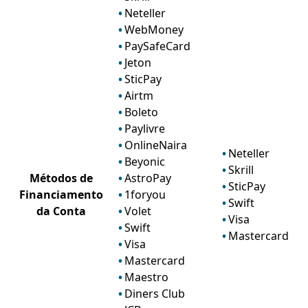
Neteller
WebMoney
PaySafeCard
Jeton
SticPay
Airtm
Boleto
Paylivre
OnlineNaira
Neteller
Beyonic
Skrill
Métodos de
AstroPay
SticPay
Financiamento
1foryou
Swift
da Conta
Volet
Visa
Swift
Mastercard
Visa
Mastercard
Maestro
Diners Club