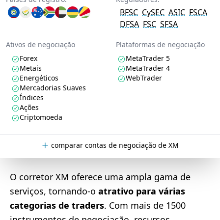
BFSC
CySEC
ASIC
FSCA
DFSA
FSC
SFSA
Ativos de negociação
Plataformas de negociação
Forex
MetaTrader 5
Metais
MetaTrader 4
Energéticos
WebTrader
Mercadorias Suaves
Índices
Ações
Criptomoeda
comparar contas de negociação de XM
O corretor XM oferece uma ampla gama de
serviços, tornando-o
atrativo para várias
categorias de traders
. Com mais de 1500
instrumentos de negociação, recursos