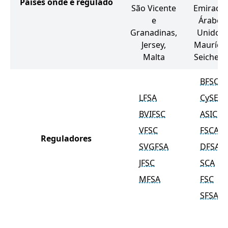
Países onde é regulado
São Vicente
Emirado
e
Árabes
Granadinas,
Unidos,
Jersey,
Maurício
Malta
Seichele
BFSC
LFSA
CySEC
BVIFSC
ASIC
VFSC
FSCA
Reguladores
SVGFSA
DFSA
JFSC
SCA
MFSA
FSC
SFSA