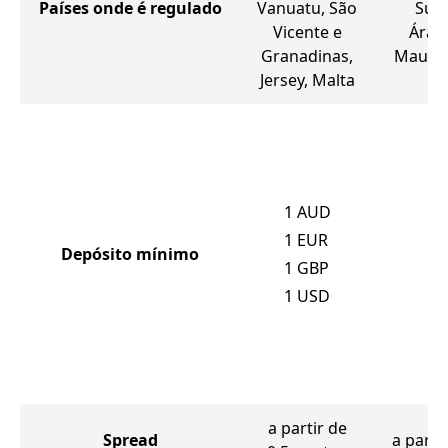
Países onde é regulado
Vanuatu, São
Sul,
Vicente e
Árab
Granadinas,
Mauríci
Jersey, Malta
5
5
5
1
AUD
5
1
EUR
1
Depósito mínimo
1
GBP
7
1
USD
2
5
5
9
a partir de
Spread
a parti