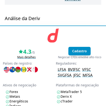
Análise da Deriv
4.3
Cadastro
/5
Mais detalhes
Negociar CFDs envolve alto risco
Países de registro:
Reguladores:
LFSA
BVIFSC
VFSC
SVGFSA
JFSC
MFSA
Ativos de negociação
Plataformas de negociação
Forex
MetaTrader 5
Metais
Deriv X
Energéticos
cTrader
Índices