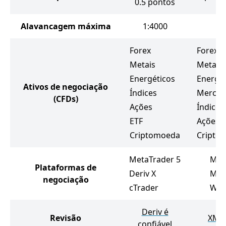
0.5 pontos
Alavancagem máxima
1:4000
Forex
Forex
Metais
Metais
Energéticos
Energét
Ativos de negociação
Índices
Mercad
(CFDs)
Ações
Índices
ETF
Ações
Criptomoeda
Cripto
MetaTrader 5
Met
Plataformas de
Deriv X
Met
negociação
cTrader
Web
Deriv é
Revisão
XM é
confiável