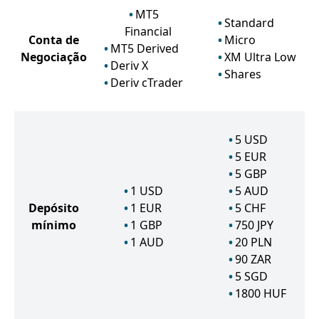
MT5
Standard
Financial
Conta de
Micro
MT5 Derived
Negociação
XM Ultra Low
Deriv X
Shares
Deriv cTrader
5
USD
5
EUR
5
GBP
1
USD
5
AUD
Depósito
1
EUR
5
CHF
mínimo
1
GBP
750
JPY
1
AUD
20
PLN
90
ZAR
5
SGD
1800
HUF