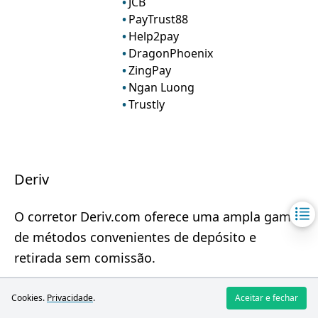
JCB
PayTrust88
Help2pay
DragonPhoenix
ZingPay
Ngan Luong
Trustly
Deriv
O corretor Deriv.com oferece uma ampla gama
de métodos convenientes de depósito e
retirada sem comissão.
XM
Cookies.
Privacidade
.
Aceitar e fechar