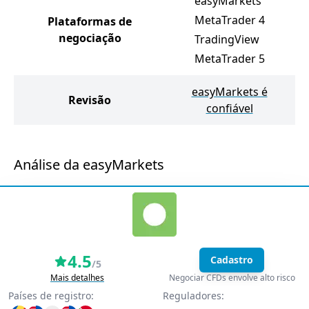
easyMarkets
MetaTrader 4
Plataformas de
negociação
TradingView
MetaTrader 5
easyMarkets é
Revisão
confiável
Análise da easyMarkets
4.5
Cadastro
/5
Mais detalhes
Negociar CFDs envolve alto risco
Países de registro:
Reguladores: