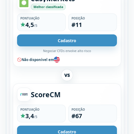
Melhor classificada
PONTUAÇÃO
POSIÇÃO
4,5
#11
/5
Cadastro
Negociar CFDs envolve alto risco
Não disponível em
VS
ScoreCM
PONTUAÇÃO
POSIÇÃO
3,4
#67
/5
Cadastro