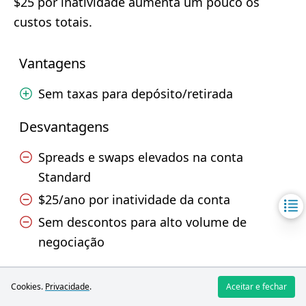
$25 por inatividade aumenta um pouco os
custos totais.
Vantagens
Sem taxas para depósito/retirada
Desvantagens
Spreads e swaps elevados na conta
Standard
$25/ano por inatividade da conta
Sem descontos para alto volume de
negociação
Depósito e retirada
Cookies.
Privacidade
.
Aceitar e fechar