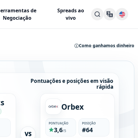
Ferramentas de
Spreads ao
Negociação
vivo
Como ganhamos dinheiro
Pontuações e posições em visão
rápida
ts
Orbex
PONTUAÇÃO
POSIÇÃO
3,6
#64
/5
VS