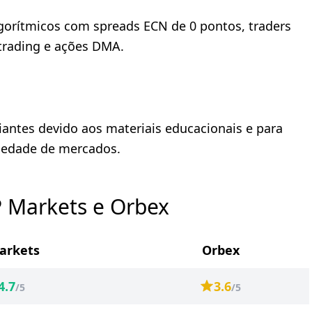
algorítmicos com spreads ECN de 0 pontos, traders
trading e ações DMA.
iantes devido aos materiais educacionais e para
iedade de mercados.
P Markets e Orbex
arkets
Orbex
4.7
3.6
/5
/5