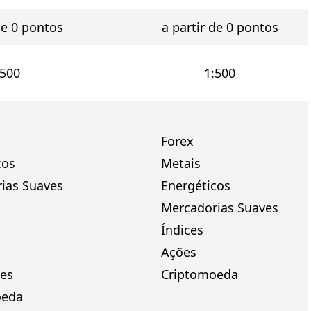
de 0 pontos
a partir de 0 pontos
:500
1:500
Forex
cos
Metais
ias Suaves
Energéticos
Mercadorias Suaves
Índices
Ações
es
Criptomoeda
oeda