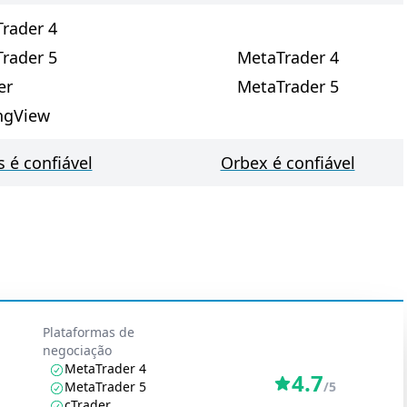
rader 4
rader 5
MetaTrader 4
er
MetaTrader 5
ngView
 é confiável
Orbex é confiável
Plataformas de
negociação
MetaTrader 4
4.7
MetaTrader 5
/5
cTrader