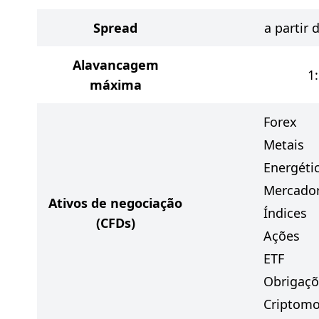
Spread
a partir 
Alavancagem
1
máxima
Forex
Metais
Energéti
Mercador
Ativos de negociação
Índices
(CFDs)
Ações
ETF
Obrigaçõ
Criptom