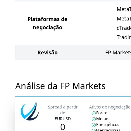
MetaT
MetaT
Plataformas de
negociação
cTrad
Tradi
Revisão
FP Markets
Análise da FP Markets
Spread a partir
Ativos de negociação
de
Forex
EURUSD
Metais
0
Energéticos
Mercadorias