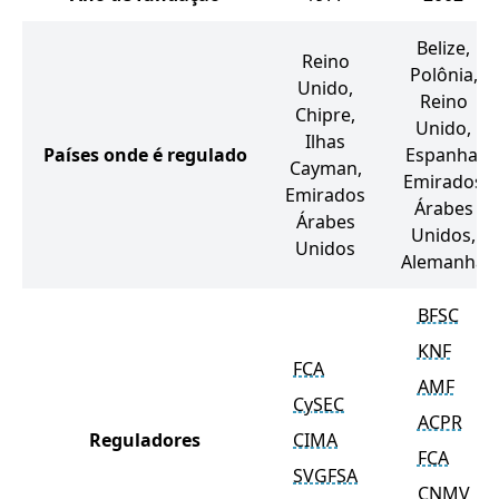
Belize,
Reino
Polônia,
Unido,
Reino
Chipre,
Unido,
Ilhas
Países onde é regulado
Espanha,
Cayman,
Emirados
Emirados
Árabes
Árabes
Unidos,
Unidos
Alemanha
BFSC
KNF
FCA
AMF
CySEC
ACPR
Reguladores
CIMA
FCA
SVGFSA
CNMV