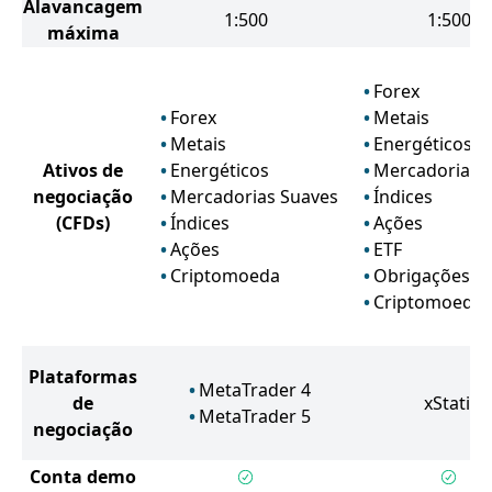
Alavancagem
1:500
1:500
máxima
Forex
Forex
Metais
Metais
Energéticos
Ativos de
Energéticos
Mercadorias 
negociação
Mercadorias Suaves
Índices
(CFDs)
Índices
Ações
Ações
ETF
Criptomoeda
Obrigações
Criptomoeda
Plataformas
MetaTrader 4
de
xStation
MetaTrader 5
negociação
Conta demo