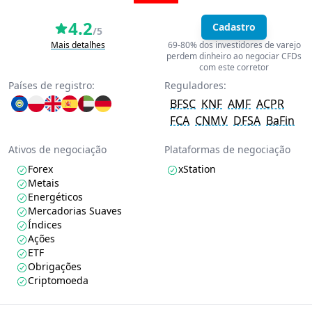
4.2
Cadastro
/5
Mais detalhes
69-80% dos investidores de varejo
perdem dinheiro ao negociar CFDs
com este corretor
Países de registro:
Reguladores:
BFSC
KNF
AMF
ACPR
FCA
CNMV
DFSA
BaFin
Ativos de negociação
Plataformas de negociação
Forex
xStation
Metais
Energéticos
Mercadorias Suaves
Índices
Ações
ETF
Obrigações
Criptomoeda