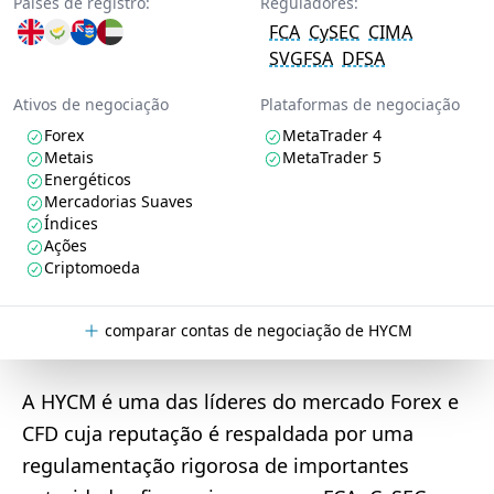
Países de registro:
Reguladores:
FCA
CySEC
CIMA
SVGFSA
DFSA
Ativos de negociação
Plataformas de negociação
Forex
MetaTrader 4
Metais
MetaTrader 5
Energéticos
Mercadorias Suaves
Índices
Ações
Criptomoeda
comparar contas de negociação de HYCM
A HYCM é uma das líderes do mercado Forex e
CFD cuja reputação é respaldada por uma
regulamentação rigorosa de importantes