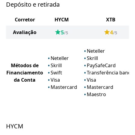
Depósito e retirada
Corretor
HYCM
XTB
5
4
Avaliação
/5
/5
Neteller
Neteller
Skrill
Métodos de
Skrill
PaySafeCard
Financiamento
Swift
Transferência bancár
da Conta
Visa
Visa
Mastercard
Mastercard
Maestro
HYCM